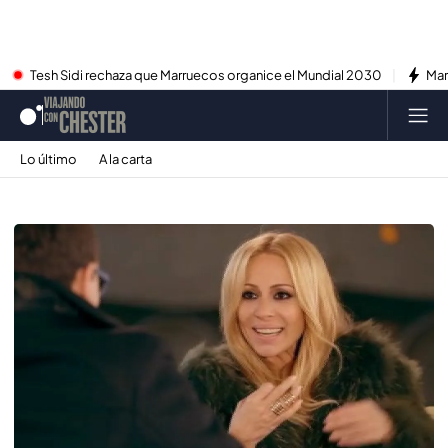
Tesh Sidi rechaza que Marruecos organice el Mundial 2030
Mar
Lo último
A la carta