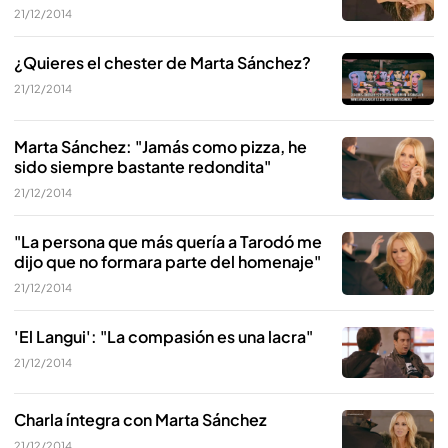
21/12/2014
¿Quieres el chester de Marta Sánchez?
21/12/2014
Marta Sánchez: "Jamás como pizza, he
sido siempre bastante redondita"
21/12/2014
"La persona que más quería a Tarodó me
dijo que no formara parte del homenaje"
21/12/2014
'El Langui': "La compasión es una lacra"
21/12/2014
Charla íntegra con Marta Sánchez
21/12/2014