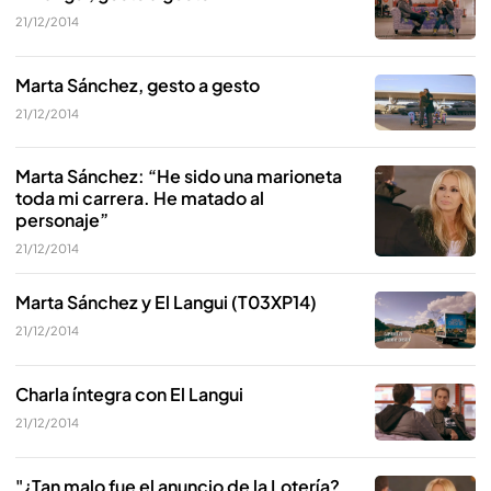
21/12/2014
Marta Sánchez, gesto a gesto
21/12/2014
Marta Sánchez: “He sido una marioneta
toda mi carrera. He matado al
personaje”
21/12/2014
Marta Sánchez y El Langui (T03XP14)
21/12/2014
Charla íntegra con El Langui
21/12/2014
"¿Tan malo fue el anuncio de la Lotería?