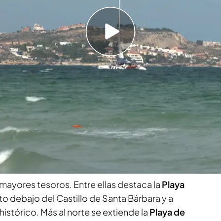
la tradición
 y playa . Situada a orillas del Mediterráneo, esta
ma como uno de los mejores destinos de sol y
ivilegiado, con más de 300 días soleados al
exterior en cualquier estación, lo que la
anto para el descanso como para las actividades
mayores tesoros. Entre ellas destaca la
Playa
sto debajo del Castillo de Santa Bárbara y a
istórico. Más al norte se extiende la
Playa de