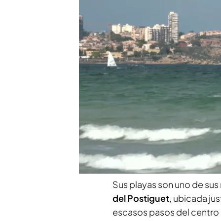
Alicante, entre el mar y 
Compartir
Alicante es sinónimo de luz
ciudad se ha ganado su fa
mar en Europa. Su clima pr
año, permite disfrutar del 
convierte en un paraíso t
al aire libre.
Sus playas son uno de sus 
del Postiguet
, ubicada ju
escasos pasos del centro h