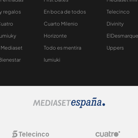
y regalos
En boca de todos
Telecinco
Cuatro
Cuarto Milenio
Divinity
Iumiuky
Horizonte
ElDesmarqu
 Mediaset
Todo es mentira
Uppers
Bienestar
Iumiuki