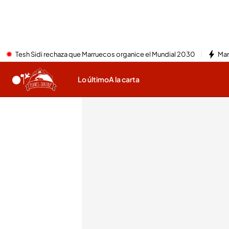
Tesh Sidi rechaza que Marruecos organice el Mundial 2030
Mar
Lo último
A la carta