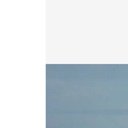
Alicante, un extenso paraíso de arena dorada, ideal 
cuatro.com
27 MAY 2025 - 11:15h.
Playas y calas donde dis
Año tras año reciben e
Azules otorgado por la