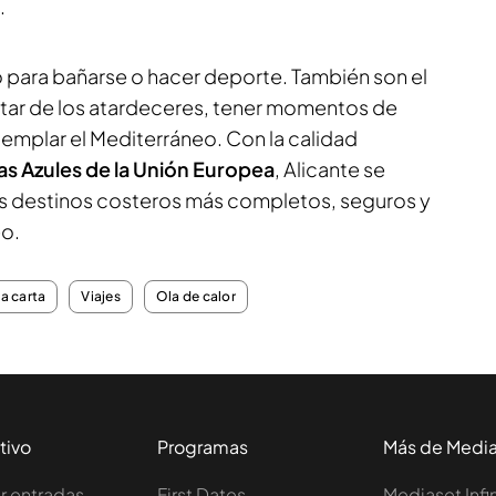
.
o para bañarse o hacer deporte. También son el
rutar de los atardeceres, tener momentos de
templar el Mediterráneo. Con la calidad
s Azules de la Unión Europea
, Alicante se
s destinos costeros más completos, seguros y
eo.
la carta
Viajes
Ola de calor
tivo
Programas
Más de Medi
 entradas
First Dates
Mediaset Infi