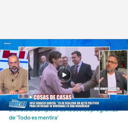
José Ignacio García, de 'Adelante Andalucía',
.
Cuatro.com
Lara Guerra
03 JUN 2026 - 21:10h.
Risto Mejide, indignado con la multitud de
casos de corrupción: "La gente ve que se han
llevado el dinero de sus impuestos"
Disfruta al completo de todos los programas
de 'Todo es mentira'