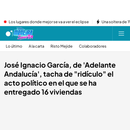
Los lugares donde mejor se va a ver el eclipse
Una soltera de '
Lo último
A la carta
Risto Mejide
Colaboradores
José Ignacio García, de 'Adelante
Andalucía', tacha de "ridículo" el
acto político en el que se ha
entregado 16 viviendas