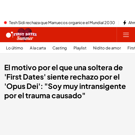
Tesh Sidi rechaza que Marruecos organice el Mundial 2030
Ahm
Lo último
A la carta
Casting
Playlist
Nidito de amor
Firs
El motivo por el que una soltera de
'First Dates' siente rechazo por el
'Opus Dei': "Soy muy intransigente
por el trauma causado"