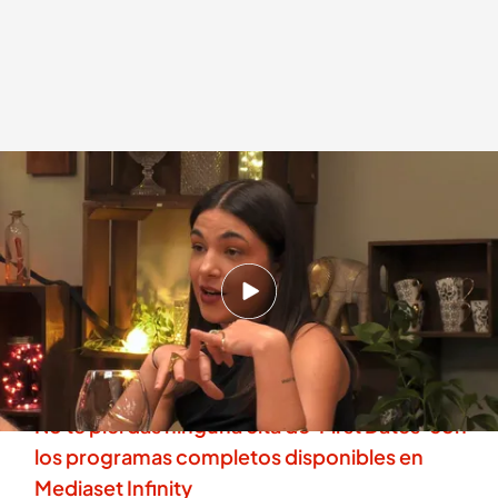
Candela habla sobre su experiencia en el Opus Dei
.
'First Dates'
First Dates
Madrid, 01 JUN 2026 - 23:30h.
Candela formó parte del Opus Dei hasta los 13
años y le confiesa el trauma que le ha
ocasionado con las relaciones
No te pierdas ninguna cita de 'First Dates' con
los programas completos disponibles en
Mediaset Infinity