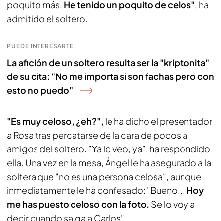
poquito más.
He tenido un poquito de celos"
, ha
admitido el soltero.
PUEDE INTERESARTE
La afición de un soltero resulta ser la "kriptonita"
de su cita: "No me importa si son fachas pero con
esto no puedo"
"Es muy celoso, ¿eh?",
le ha dicho el presentador
a Rosa tras percatarse de la cara de pocos a
amigos del soltero. "Ya lo veo, ya", ha respondido
ella. Una vez en la mesa, Ángel le ha asegurado a la
soltera que "no es una persona celosa", aunque
inmediatamente le ha confesado: "Bueno...
Hoy
me has puesto celoso con la foto.
Se lo voy a
decir cuando salga a Carlos".