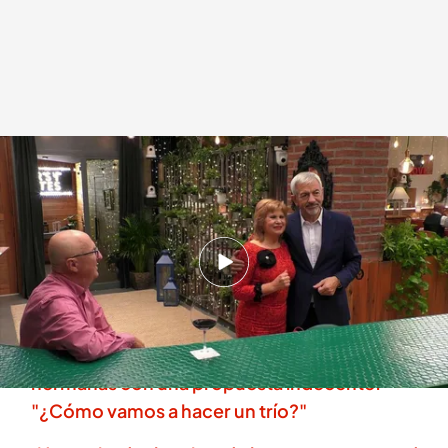
Los celos de un soltero hacia Carlos Sobera
.
telecinco.es
First Dates
20 MAY 2026 - 23:05h.
Descubre al completo la cita de Ángel y Rosa
en 'First Dates'
Un soltero de 'First Dates' se presenta ante dos
hermanas con una propuesta indecente:
"¿Cómo vamos a hacer un trío?"