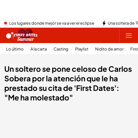
Los lugares donde mejor se va a ver el eclipse
Una soltera de '
Lo último
A la carta
Casting
Playlist
Nidito de amor
Firs
Un soltero se pone celoso de Carlos
Sobera por la atención que le ha
prestado su cita de 'First Dates':
"Me ha molestado"