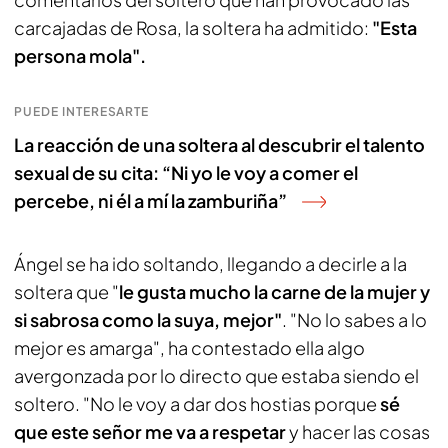
carcajadas de Rosa, la soltera ha admitido:
"Esta
persona mola".
PUEDE INTERESARTE
La reacción de una soltera al descubrir el talento
sexual de su cita: “Ni yo le voy a comer el
percebe, ni él a mí la zamburiña”
Ángel se ha ido soltando, llegando a decirle a la
soltera que "
le gusta mucho la carne de la mujer y
si sabrosa como la suya, mejor"
. "No lo sabes a lo
mejor es amarga", ha contestado ella algo
avergonzada por lo directo que estaba siendo el
soltero. "No le voy a dar dos hostias porque
sé
que este señor me va a respetar
y hacer las cosas