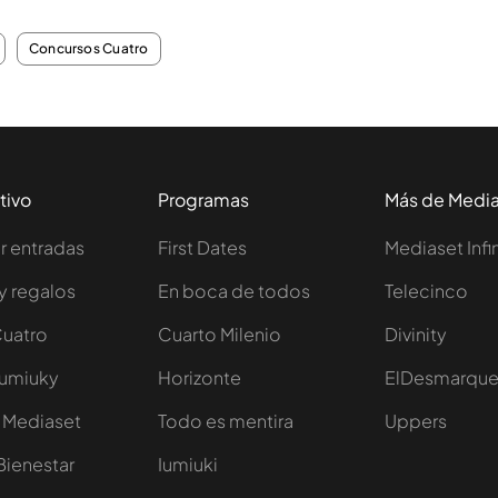
Concursos Cuatro
tivo
Programas
Más de Medi
 entradas
First Dates
Mediaset Infi
y regalos
En boca de todos
Telecinco
Cuatro
Cuarto Milenio
Divinity
Iumiuky
Horizonte
ElDesmarqu
 Mediaset
Todo es mentira
Uppers
Bienestar
Iumiuki