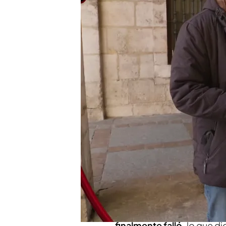
La emotiva historia de u
trabajo como apicultor
Compartir
Guillermo
se convirtió en
no lo sabe'
tras vivir una
decisión firme. El
concursa
intuición para elegir a de
del formato.
En el momento decisivo, 
responder a una expresión
gastar tanto dinero en chu
finalmente falló,
lo que di