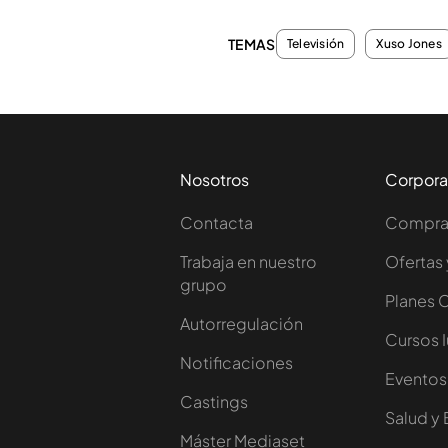
TEMAS
Televisión
Xuso Jones
Nosotros
Corpora
Contacta
Comprar
Trabaja en nuestro
Ofertas 
grupo
Planes 
Autorregulación
Cursos 
Notificaciones
Eventos
Castings
Salud y 
Máster Mediaset