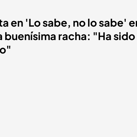
a en 'Lo sabe, no lo sabe' e
 buenísima racha: "Ha sido
jo"