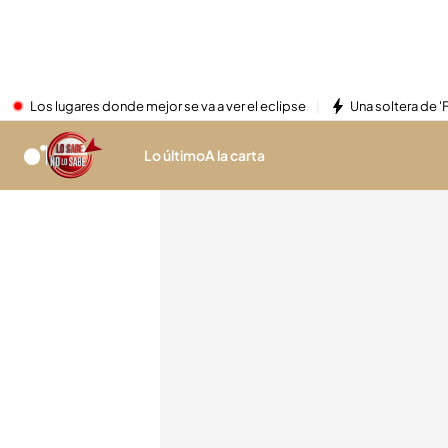
Los lugares donde mejor se va a ver el eclipse
Una soltera de '
Lo último
A la carta