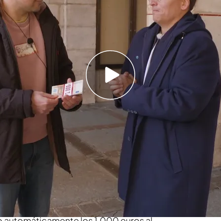
na concursante de ‘Lo sabe, no lo sabe’ tras su
a
 uno de los grandes protagonistas de
'Lo sabe,
 mañana redonda que terminó con premio… y
nte acumuló una buena racha
gracias a su
sconocidos que no supieran la respuesta, clave
Guillermo
seleccionó a Alejandro
para
 popular: “Virtudes me ha dicho que no puedo
ches y que me va a cortar el…”.
Alejandro dudó y
o automáticamente los 1.000 euros al