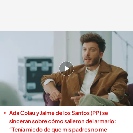
Blas Cantó
.
Cuatro.com
Lara Guerra
09 ABR 2026 - 01:08h.
Blas Cantó se abre en canal al hablar sobre
cómo ha afrontado su sexualidad en
diferentes épocas de su vida: "Siempre nos
hemos protegido entre nosotros"
Ada Colau y Jaime de los Santos (PP) se
sinceran sobre cómo salieron del armario:
“Tenía miedo de que mis padres no me