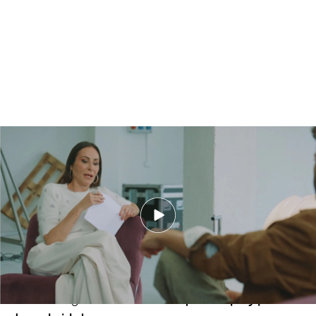
Ana Milán revela a Blas Cantó que un invitado decidía no estar en ‘Ex. La
vida después’ en el último momento: “Ha tenido un ataque de miedo”
Por último, momentos previos a finalizar la
entrevista y tras haber escuchado cómo el
cantante se sinceraba; Milán le confesaba que
había un invitado que siempre "ha hablado
abiertamente de su sexualidad y de lo que
significaba salir del armario". Sin embargo, ha
habido un gran motivo detrás
¡Dale la play para