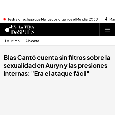
Tesh Sidi rechaza que Marruecos organice el Mundial 2030
Mar
Lo último
A la carta
Blas Cantó cuenta sin filtros sobre la
sexualidad en Auryn y las presiones
internas: "Era el ataque fácil"