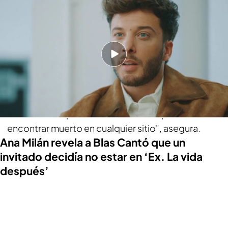
pareja y cómo vivió una relación oculta
Por otro lado, Blas explica que no le gusta la frase
de
"salir del armario"
porque la une a su propia
responsabilidad. Así pues, el cantante ha hablado
sobre su relación, de la cual confiesa que no es
capaz de ser cariñoso por la calle porque de
alguna manera se ha "educado" para que no ser
víctima de lo que se ven día a día. "Te puedes
encontrar muerto en cualquier sitio", asegura.
Ana Milán revela a Blas Cantó que un
invitado decidía no estar en ‘Ex. La vida
después’