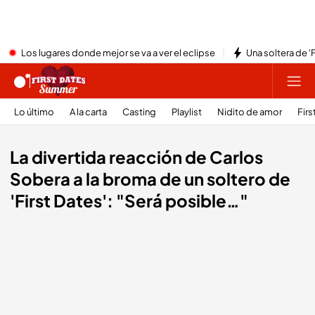
Los lugares donde mejor se va a ver el eclipse
Una soltera de '
Lo último
A la carta
Casting
Playlist
Nidito de amor
Firs
La divertida reacción de Carlos
Sobera a la broma de un soltero de
'First Dates': "Será posible…"