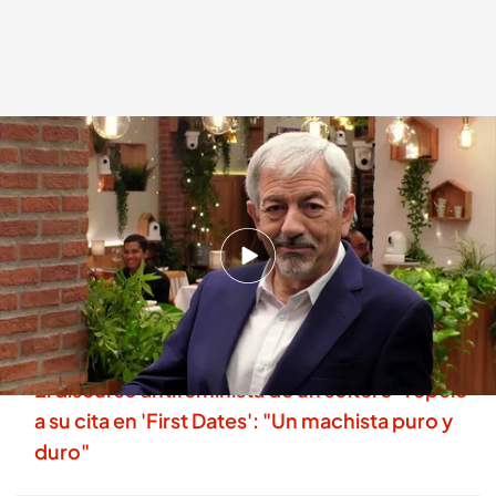
La broma de un soltero a Carlos Sobera
.
'First Dates'
First Dates
18 MAR 2026 - 22:55h.
José María, soltero de 'First Dates' gasta una
broma sobre el gimnasio a Carlos Sobera y
este reacciona con humor al comentario
El discurso antifeminista de un soltero "repele"
a su cita en 'First Dates': "Un machista puro y
duro"