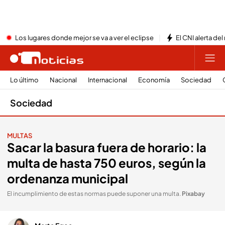
Los lugares donde mejor se va a ver el eclipse
El CNI alerta del
Lo último
Nacional
Internacional
Economía
Sociedad
Sociedad
MULTAS
Sacar la basura fuera de horario: la
multa de hasta 750 euros, según la
ordenanza municipal
El incumplimiento de estas normas puede suponer una multa
.
Pixabay