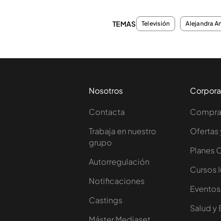
TEMAS
Televisión
Alejandra A
Nosotros
Corpora
Contacta
Comprar
Trabaja en nuestro
Ofertas 
grupo
Planes 
Autorregulación
Cursos 
Notificaciones
Eventos
Castings
Salud y 
Máster Mediaset