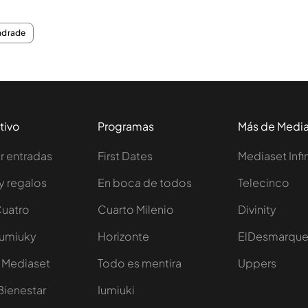
ndrade
tivo
Programas
Más de Medi
 entradas
First Dates
Mediaset Infi
y regalos
En boca de todos
Telecinco
Cuatro
Cuarto Milenio
Divinity
Iumiuky
Horizonte
ElDesmarqu
 Mediaset
Todo es mentira
Uppers
Bienestar
Iumiuki