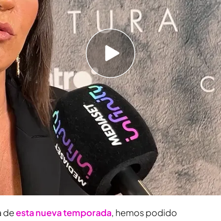
'Fuera de Cobertura', en Mediaset Infinity
es más oscuras y peligrosas del planeta requiere
able, y si hay alguien en nuestro país que
 periodismo de inmersión, esa es
Alejandra
lienta motores para el estreno de la nueva
Cobertura'
este
lunes 9 de marzo a las 23
, un
r el foco en aquellos rincones del mundo que
a de
esta nueva temporada
, hemos podido