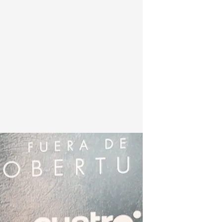
stas
.
Cuatro