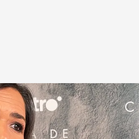
mporada marcada por el riesgo y la profunda carga emocional de sus protagoni
os entresijos de sus reportajes más crudos de
a violencia del narcotráfico en Francia, hasta
 en las prisiones de Japón.