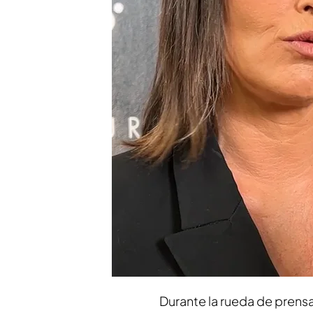
Todos los episodios de 
Compartir
Adentrarse en las realidad
de una vocación inquebrant
domina a la perfección el
Andrade.
La reportera ca
temporada
de
'Fuera de 
formato que vuelve a pone
pocos se atreven a mirar.
Durante la rueda de prens