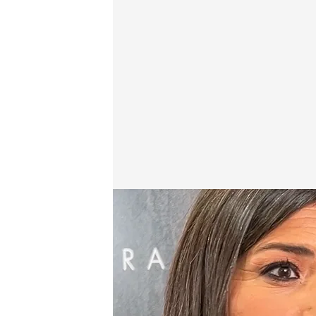
Alejandra Andrade nos cuenta las claves de una te
Clara Olivo
04 MAR 2026 - 16:32h.
La periodista desvela l
esta temporada. Desde l
el drama de los ancianos