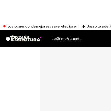
Los lugares donde mejor se va a ver el eclipse
Una soltera de '
Lo último
A la carta