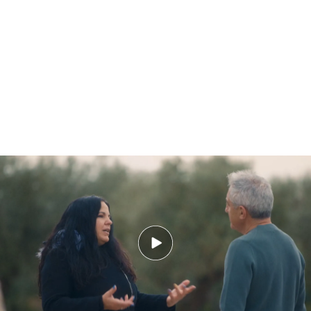
Su detención cambia todo y explica las consecuencias de haber formado
parte de las bandas
Mariah: "Pensé en que le voy a destrozar la
vida"
La
detención de Mariah Oliver supuso un punto
de inflexión en su vida.
Sistiaga le preguntó en
quién pensó en el momento en que la policía la
esposó en un supermercado y se la llevó