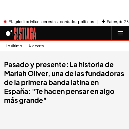
El agricultor influencer estalla contra los políticos
Faten, de 26
Lo último
A la carta
Pasado y presente: La historia de
Mariah Oliver, una de las fundadoras
de la primera banda latina en
España: "Te hacen pensar en algo
más grande"