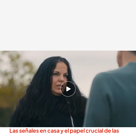
El durísimo testimonio de Mariah Oliver, madrina de los 'Latin Kings' en
España
.
'Proyecto Sistiaga'
Proyecto Sistiaga
10 FEB 2026 - 00:30h.
Así fue la detención de Mariah Oliver y las
consecuencias de su paso por prisión
Así reclutan las bandas latinas a sus miembros:
Las señales en casa y el papel crucial de las