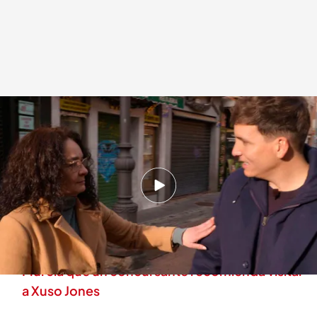
El momentazo de una concursante de 'Lo sabe, no lo sabe'
.
cuatro.com
Lo sabe, no lo sabe
26 ENE 2026 - 19:00h.
Dale al play y disfruta del momentazo de la
concursante en 'Lo sabe, no lo sabe'
Estos son los tres pueblos más bonitos de
Murcia que un concursante recomienda visitar
a Xuso Jones