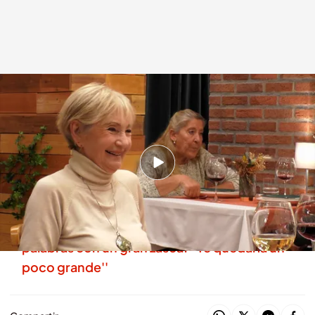
Carmen se alegra al escuchar lo que busca su cita, Abel
.
cuatro.com
First Dates
15 ENE 2026 - 23:10h.
Así ha reaccionado Carmen durante su cita con
Abel en 'First Dates'
Una soltera de 'First Dates' deja a su cita sin
palabras con un gran zasca: ''Te quedaría un
poco grande''