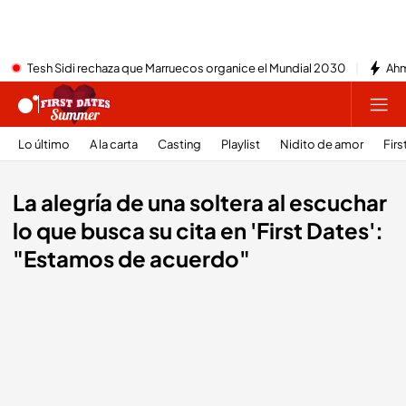
Tesh Sidi rechaza que Marruecos organice el Mundial 2030
Ahm
Lo último
A la carta
Casting
Playlist
Nidito de amor
Firs
La alegría de una soltera al escuchar
lo que busca su cita en 'First Dates':
"Estamos de acuerdo"