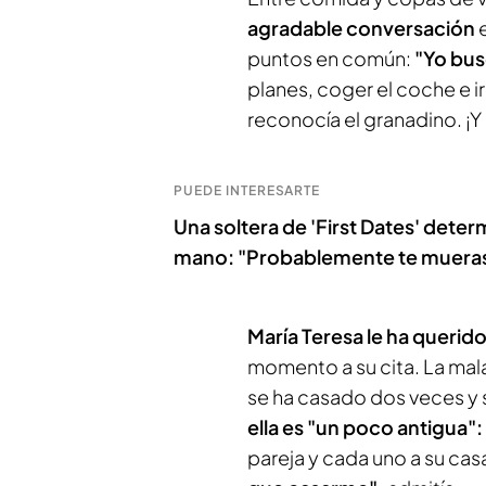
agradable conversación
puntos en común:
"Yo bus
planes, coger el coche e i
reconocía el granadino. ¡Y 
PUEDE INTERESARTE
Una soltera de 'First Dates' determi
mano: "Probablemente te mueras
María Teresa le ha querido
momento a su cita. La mala
se ha casado dos veces y
ella es "un poco antigua":
pareja y cada uno a su casa