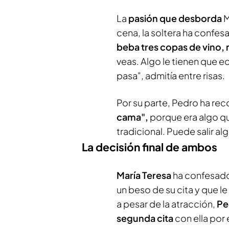
La
pasión que desborda
M
cena, la soltera ha confes
beba tres copas de vino,
veas. Algo le tienen que e
pasa", admitía entre risas.
Por su parte, Pedro ha re
cama",
porque era algo qu
tradicional. Puede salir a
La decisión final de ambos
María Teresa
ha confesado
un beso de su cita y que le
a pesar de la atracción,
Pe
segunda cita
con ella por