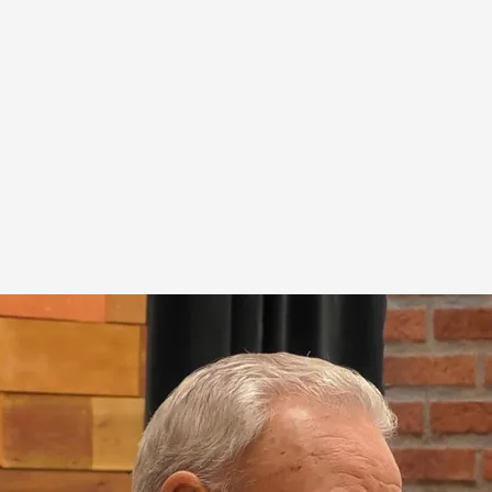
en su primera cita
.
cuatro.com
 lo que quiere y comparte con su cita sus