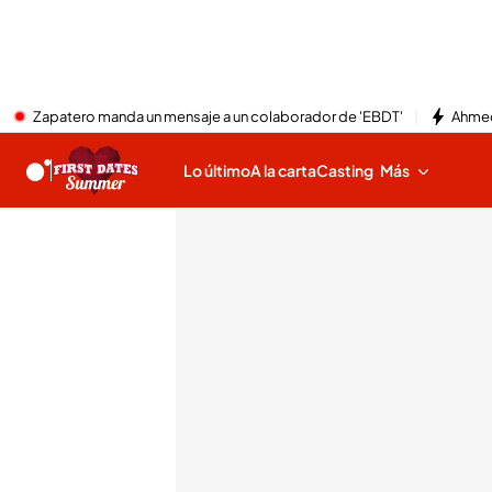
Zapatero manda un mensaje a un colaborador de 'EBDT'
Ahmed
Lo último
A la carta
Casting
Más