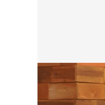
Pedro se sorprende con lo que María Teresa le pide 
First Dates
29 DIC 2025 - 22:50h.
María Teresa tiene claro
deseos sexuales