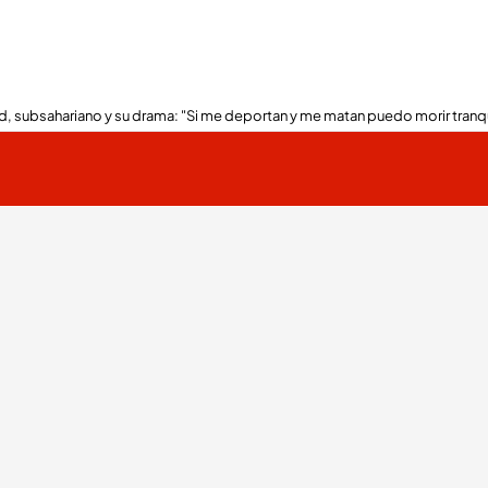
, subsahariano y su drama: "Si me deportan y me matan puedo morir tranq