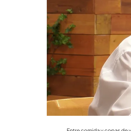
Una soltera de 81 años d
beso: “Cuánto tiempo h
Compartir
María Teresa tiene
82 años
Dates'
para encontrar a u
cita
no surgió la chispa,
pu
energía y fuego: "Yo no e
mi cuerpo 'fiebre'"
, reco
llegado al programa en bus
pueblo de
Granada y tien
Entre comida y copas de v