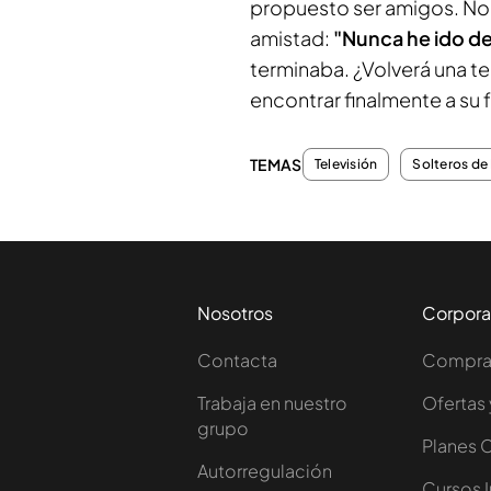
propuesto ser amigos. No o
amistad:
"Nunca he ido de
terminaba. ¿Volverá una te
encontrar finalmente a su 
TEMAS
Televisión
Solteros de 
Nosotros
Corpora
Contacta
Comprar
Trabaja en nuestro
Ofertas 
grupo
Planes 
Autorregulación
Cursos 