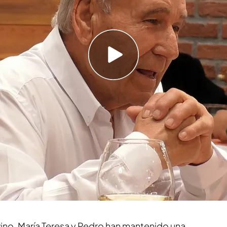
eja en shock a su cita tras su sorprendente
acía, por Dios”
 y viene desde Málaga
por segunda vez a 'First
n hombre que le complemente. En su anterior
es ella estaba buscando a un hombre lleno de
stoy en el apogeo del sexo, pero
aún tengo en
nocía la malagueña. En esta ocasión,
Pedro
ha
ca de una nueva ilusión. El hombre vive en un
e 82 años.
ino, María Teresa y Pedro han mantenido una