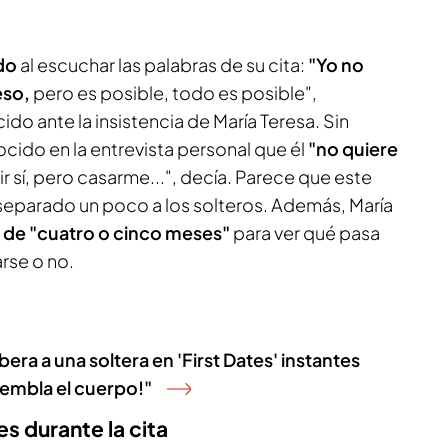
do
al escuchar las palabras de su cita:
"Yo no
eso,
pero es posible, todo es posible",
o ante la insistencia de María Teresa. Sin
ido en la entrevista personal que él
"no quiere
r sí, pero casarme...", decía. Parece que este
eparado un poco a los solteros. Además, María
o de "cuatro o cinco meses"
para ver qué pasa
arse o no.
era a una soltera en 'First Dates' instantes
iembla el cuerpo!"
s durante la cita