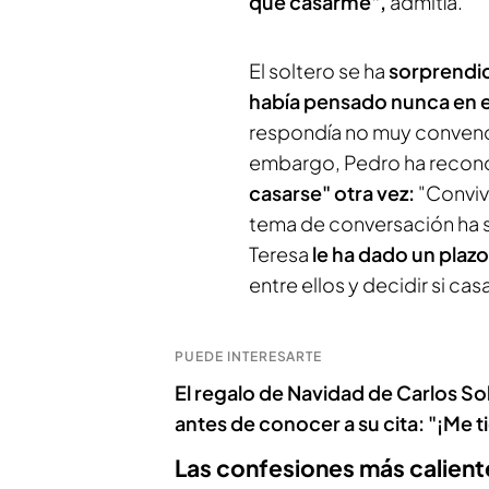
que casarme",
admitía.
El soltero se ha
sorprendi
había pensado nunca en 
respondía no muy convencid
embargo, Pedro ha reconoc
casarse" otra vez:
"Convivi
tema de conversación ha s
Teresa
le ha dado un plaz
entre ellos y decidir si cas
PUEDE INTERESARTE
El regalo de Navidad de Carlos Sob
antes de conocer a su cita: "¡Me t
Las confesiones más caliente