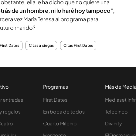
bstante, ella le ha dicho que no quiere una
trás de un hombre, ni lo haré hoy tampoco",
rcera vez María Teresa al programa para
futuro marido?
First Dates
Citas a ciegas
Citas First Dates
tivo
Programas
Más de Medi
 entradas
First Dates
Mediaset Infi
y regalos
En boca de todos
Telecinco
Cuatro
Cuarto Milenio
Divinity
Iumiuky
Horizonte
ElDesmarqu