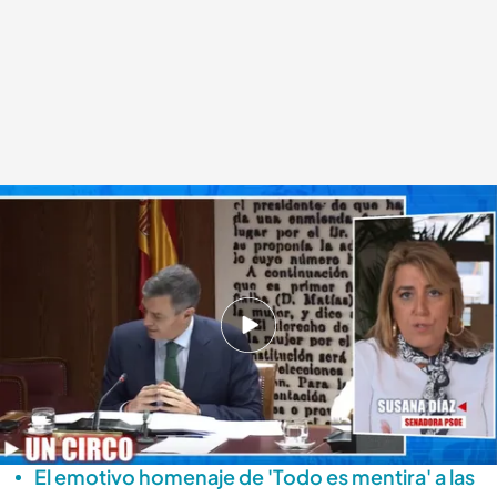
Susana Díaz analiza el papel del PP en la comisión de investigación del
caso 'Delorme'
.
Cuatro.com
Lara Guerra
30 OCT 2025 - 17:47h.
Susana Díaz valora la actuación del PP en la
comisión de investigación sobre el 'caso
Delorme'
El emotivo homenaje de 'Todo es mentira' a las