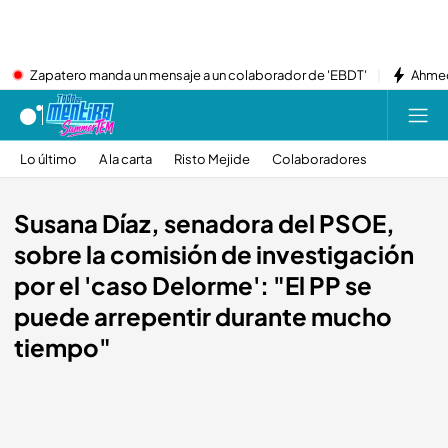
Zapatero manda un mensaje a un colaborador de 'EBDT'
Ahmed
Lo último
A la carta
Risto Mejide
Colaboradores
Susana Díaz, senadora del PSOE,
sobre la comisión de investigación
por el 'caso Delorme': "El PP se
puede arrepentir durante mucho
tiempo"