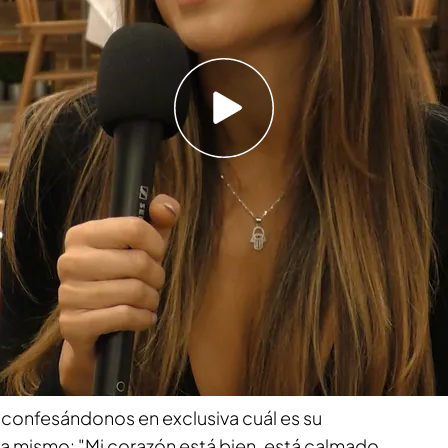
idia Santos desde su paso por 'Supervivientes
n 'First dates': "He estado viviendo fuera"
ido en la nueva camarera de
'First dates'
y
 una más de la familia del programa.
Carlos
pañeros
están encantados con su llegada
, y
do a la perfección. En
Cuatro.com
hemos
a y le hemos hecho nuestro particular
.
onfesándonos en exclusiva cuál es su
ra mismo: "Mi corazón está bien, está calmado.