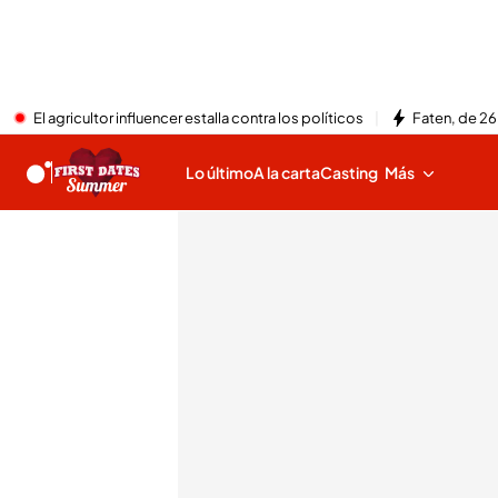
El agricultor influencer estalla contra los políticos
Faten, de 26
Lo último
A la carta
Casting
Más