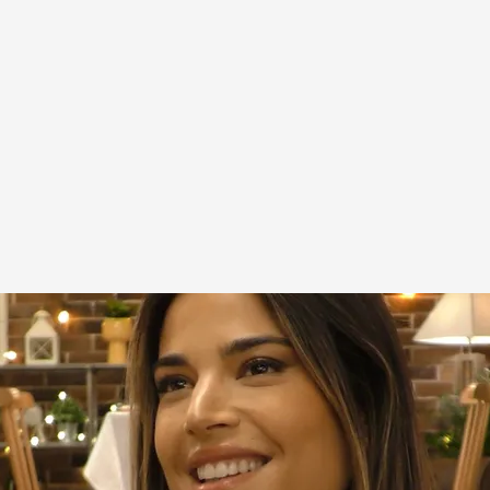
amor
.
Cuatro.com
irst dates' ha respondido a nuestro