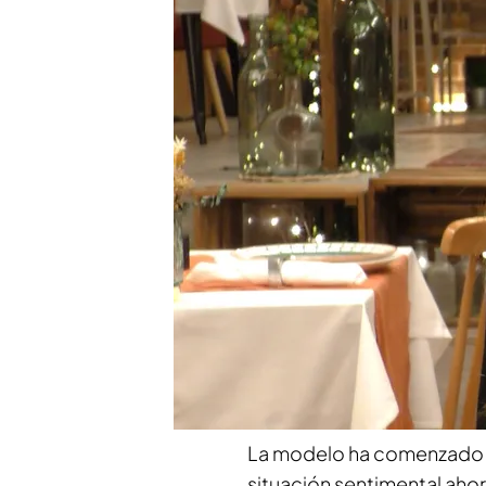
Así ha sido la vida de L
2019' hasta su estreno e
Compartir
Lidia Santos
se ha convert
pronto se ha convertido en
Sobera
y sus nuevos com
aseguran que se ha adapta
compartido un rato con ell
cuestionario sobre el amor
La modelo ha comenzado c
situación sentimental aho