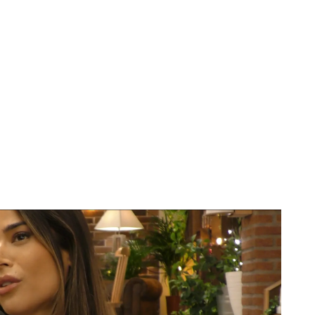
de su participación en 'Supervivientes' hasta su llegada a 'First
n dos programas terroríficos: el jueves y el