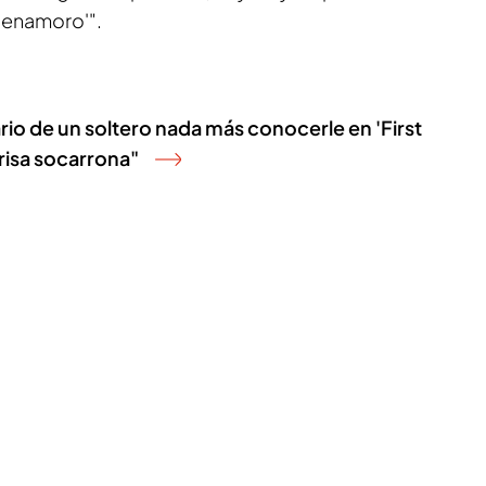
e enamoro'".
io de un soltero nada más conocerle en 'First
risa socarrona"