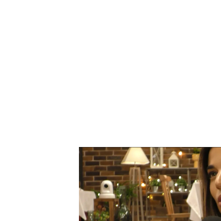
Lidia Santos nos cuenta en qué proyectos estuvo des
Dates' Exclusivo web 24/10/2025
PUEDE INTERESARTE
'First dates' celebra Halloween co
viernes, en Cuatro