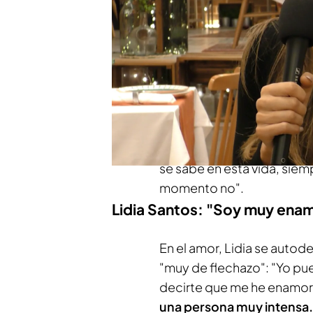
Eso sí, Lidia es más de co
aplicaciones para ligar: "T
aplicaciones para ligar.
Me
años. Conforme me lo abrí,
nunca he utilizado
aplicac
del tú a tú
, el encuentro, 
se sabe en esta vida, sie
momento no".
Lidia Santos: "Soy muy ena
En el amor, Lidia se auto
"muy de flechazo": "Yo pu
decirte que me he enamora
una persona muy intensa.