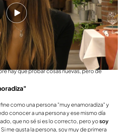
nocer en persona y nunca ha usado las
e voy a ser sincera. Yo
nunca he sido fan de las
 abrí Tinder una vez en Miami hace seis o siete
 me arrepentí y lo cerré. Y la verdad es que
iones para ligar porque
me gusta más el trato
el contacto con esa persona. Pero bueno, nunca
mpre hay que probar cosas nuevas, pero de
moradiza"
define como una persona "muy enamoradiza" y
edo conocer a una persona y ese mismo día
do, que no sé si es lo correcto, pero yo
soy
Si me gusta la persona, soy muy de primera