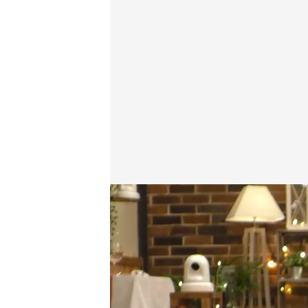
Lidia Santos responde a nuestro cuestionario del 
Laura Ceballo
28 OCT 2025 - 12:04h.
La nueva camarera de 'F
cuestionario del amor