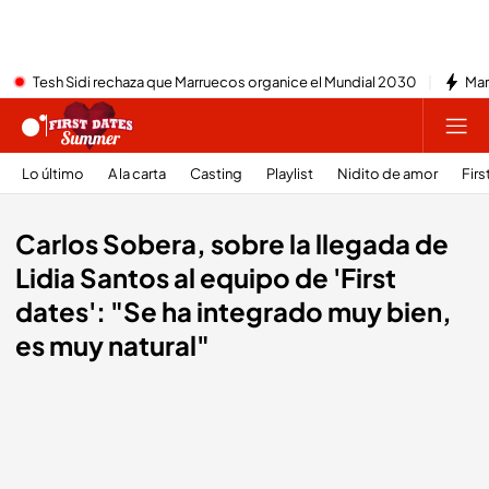
Tesh Sidi rechaza que Marruecos organice el Mundial 2030
Mar
Lo último
A la carta
Casting
Playlist
Nidito de amor
Firs
Carlos Sobera, sobre la llegada de
Lidia Santos al equipo de 'First
dates': "Se ha integrado muy bien,
es muy natural"