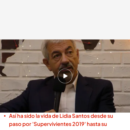
Carlos Sobera habla de la salida de Laura Boado y la llegada de Lidia
Santos
.
Cuatro.com
Laura Ceballo
27 OCT 2025 - 16:26h.
El presentador y las gemelas nos han contado
cómo han vivido la salida de Laura Boado y la
llegada de Lidia
Así ha sido la vida de Lidia Santos desde su
paso por 'Supervivientes 2019' hasta su