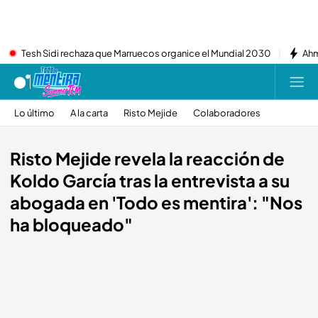
Tesh Sidi rechaza que Marruecos organice el Mundial 2030
Ahm
Lo último
A la carta
Risto Mejide
Colaboradores
Risto Mejide revela la reacción de
Koldo García tras la entrevista a su
abogada en 'Todo es mentira': "Nos
ha bloqueado"