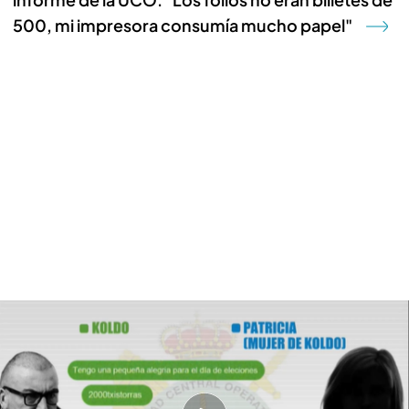
500, mi impresora consumía mucho papel"
Estos son los significados económicos de las palabras clave entre Koldo y
Patricia Úriz: "Chistorras, soles y lechugas"