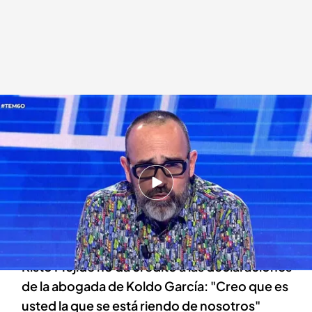
Risto Mejide informa sobre la respuesta de Koldo García
.
'Todo es mentira'
Alba de la Orden
Madrid, 06 OCT 2025 - 16:36h.
Tras la entrevista a Letizia de la Hoz, Risto
Mejide destapa cómo ha reaccionado su
cliente a su intervención en 'Todo es mentira'
Risto Mejide no da crédito a las declaraciones
de la abogada de Koldo García: "Creo que es
usted la que se está riendo de nosotros"