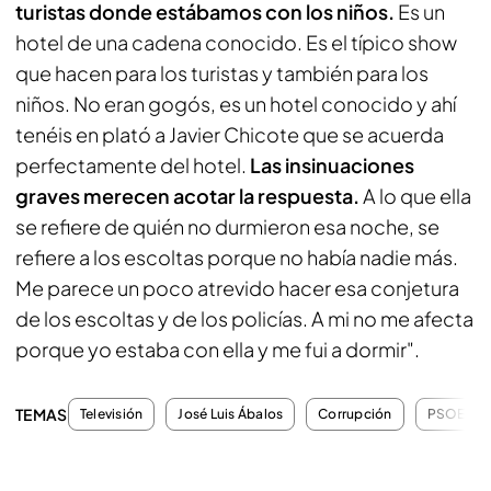
turistas donde estábamos con los niños.
Es un
hotel de una cadena conocido. Es el típico show
que hacen para los turistas y también para los
niños. No eran gogós, es un hotel conocido y ahí
tenéis en plató a Javier Chicote que se acuerda
perfectamente del hotel.
Las insinuaciones
graves merecen acotar la respuesta.
A lo que ella
se refiere de quién no durmieron esa noche, se
refiere a los escoltas porque no había nadie más.
Me parece un poco atrevido hacer esa conjetura
de los escoltas y de los policías. A mi no me afecta
porque yo estaba con ella y me fui a dormir".
TEMAS
Televisión
José Luis Ábalos
Corrupción
PSOE