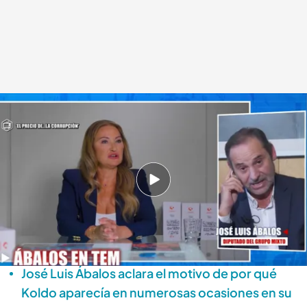
José Luis Ábalos detalla las presuntas fiestas que detalló su mujer en 'El
precio de...'
Lara Guerra
09 SEP 2025 - 19:41h.
José Luis Ábalos se pronuncia por primera vez
sobre la entrevista de su exmujer en 'El precio
de...'
José Luis Ábalos aclara el motivo de por qué
Koldo aparecía en numerosas ocasiones en su