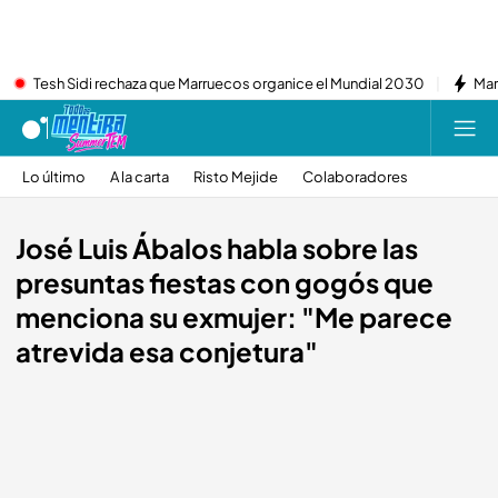
Tesh Sidi rechaza que Marruecos organice el Mundial 2030
Mar
Lo último
A la carta
Risto Mejide
Colaboradores
José Luis Ábalos habla sobre las
presuntas fiestas con gogós que
menciona su exmujer: "Me parece
atrevida esa conjetura"