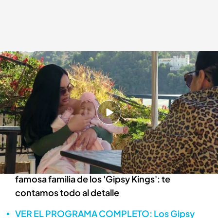
Reyes, el bebé de los Maya, pasa un rato con sus padres y su abuela
Salvadora, que quiere bautizarla.
Pedro Jiménez
10 ABR 2025 - 00:10h.
Salvadora, a su nieta: "Lo que me daría alegría
es que la bautizaras"
Un nuevo miembro de los Maya se une a la
famosa familia de los 'Gipsy Kings': te
contamos todo al detalle
VER EL PROGRAMA COMPLETO: Los Gipsy