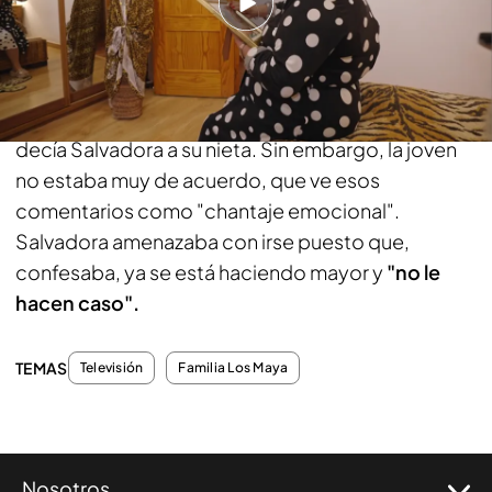
cambiará por completo su relación en el próximo
capítulo
"Lo que
me daría alegría es que la bautizaras"
, le
decía Salvadora a su nieta. Sin embargo, la joven
no estaba muy de acuerdo, que ve esos
comentarios como "chantaje emocional".
Salvadora amenazaba con irse puesto que,
confesaba, ya se está haciendo mayor y
"no le
hacen caso".
TEMAS
Televisión
Familia Los Maya
Nosotros