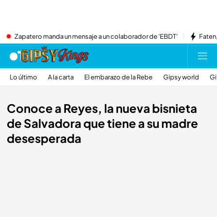
Zapatero manda un mensaje a un colaborador de 'EBDT'
Faten,
Lo último
A la carta
El embarazo de la Rebe
Gipsy world
Gi
Conoce a Reyes, la nueva bisnieta
de Salvadora que tiene a su madre
desesperada