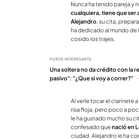
Nunca ha tenido pareja y n
cualquiera, tiene que ser
Alejandro
, su cita, prepa
ha dedicado al mundo de l
cosido los trajes.
PUEDE INTERESARTE
Una soltera no da crédito con la re
pasivo": "¿Que si voy a correr?"
Al verle tocar el clarinete
risa floja, pero poco a po
le ha gustado mucho su cit
confesado que
nació en 
ciudad. Alejandro le ha c