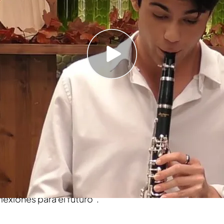
Stefan la rosa que le regaló al conocerse en el
se lanzan a bailar en 'FD'... ¡antes incluso de
"¡Música maestro!"
 Dates’
cargadito de cosas, se ha traído hasta el
ero es profesor de
música
y quería demostrar su
n la música es muy importante y ha ganado varios
 componer y compongo sobre lo que ha
lexiones para el futuro”.