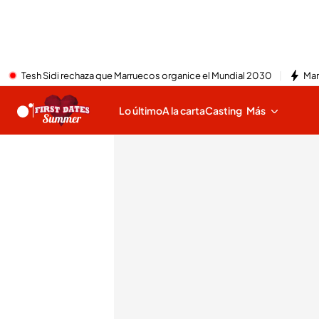
Tesh Sidi rechaza que Marruecos organice el Mundial 2030
Mar
Lo último
A la carta
Casting
Más