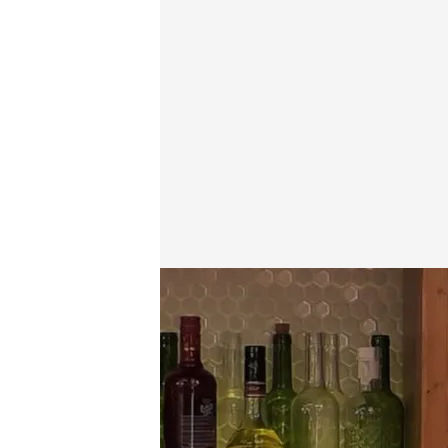
Stefan durante su paso por 'First Dates'
First Dates
14 FEB 2025 - 22:20h.
Stefan tiene su primera 
Dates’