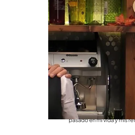
Alejandro le devuelve a 
restaurante
Un soltero y una soltera 
saberse sus nombres!: 
Compartir
Stefan
ha llegado a
‘First
clarinete
y es que, el solt
arte a su cita. Para Stefa
premios “me gusta mucho
pasado en mi vida y mis ref