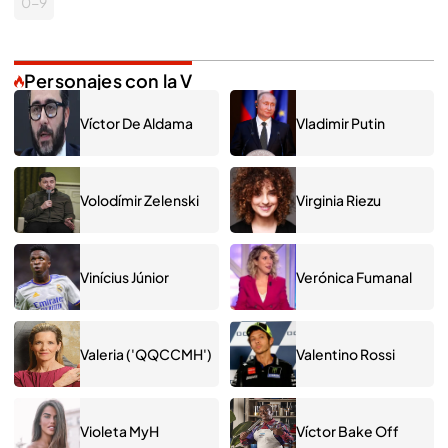
0-9
Personajes con la V
Víctor De Aldama
Vladimir Putin
Volodímir Zelenski
Virginia Riezu
Vinícius Júnior
Verónica Fumanal
Valeria ('QQCCMH')
Valentino Rossi
Violeta MyH
Víctor Bake Off