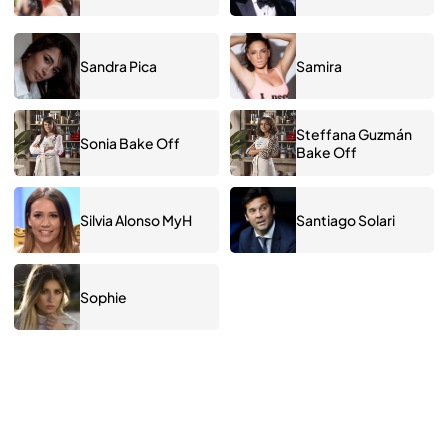
Sandra Pica
Samira
Steffana Guzmán
Sonia Bake Off
Bake Off
Silvia Alonso MyH
Santiago Solari
Sophie