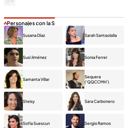
0-9
Personajes con la S
Susana Díaz
Sarah Santaolalla
Susi Jiménez
Sonia Ferrer
Sequera
Samanta Villar
('QQCCMH')
Steisy
Sara Carbonero
Sofía Suescun
Sergio Ramos