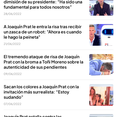
dimisión de su presidente: “Ha sido una
fundamental para todos nosotros”
28/06/2022
A Joaquín Prat le entra la risa tras recibir
un zasca de un robot: "Ahora es cuando
le hago la peineta"
21/06/2022
El tremendo ataque de risa de Joaquín
Prat con la broma a Toñi Moreno sobre la
autenticidad de sus pendientes
09/06/2022
Sacan los colores a Joaquín Prat con la
invitación más surrealista: “Estoy
sudando”
07/06/2022
Joaquín Prat estalla contra las