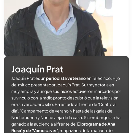
Joaquín Prat
Joaquín Prat es un
periodista veterano
en Telecinco. Hijo
del mítico presentador Joaquín Prat. Su trayectoria es
muy amplia y aunque sus inicios estuvieron marcados por
su vínculo con la radio pronto descubrió que la televisión
era su verdadero sitio. Ha estado al frente de 'Cuatro al
día', 'Campamento de verano' y hasta de las galas de
Nochebuena y Nochevieja de la casa. Sin embargo, se ha
ganado a la audiencia al frente de '
El programa de Ana
Rosa' y de 'Vamos a ver'
, magazines de la mañana de