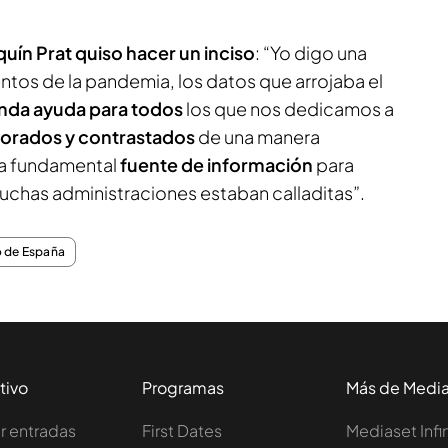
uín Prat quiso hacer un inciso
: “Yo digo una
tos de la pandemia, los datos que arrojaba el
da ayuda para todos
los que nos dedicamos a
borados y contrastados
de una manera
una fundamental
fuente de información
para
chas administraciones estaban calladitas”.
 de España
tivo
Programas
Más de Medi
 entradas
First Dates
Mediaset Infi