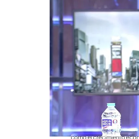
El presentador de ‘CAD’
elaborados y contrast
calladitas”
Dimite el presidente del
Gobierno no ha acerta
¿Es Pedro Sánchez dem
Compartir
Este lunes
presentaba su d
Estadística
(INE), Juan Ro
miembros del
Ejecutivo d
disconformidad
por cómo 
como el crecimiento eco