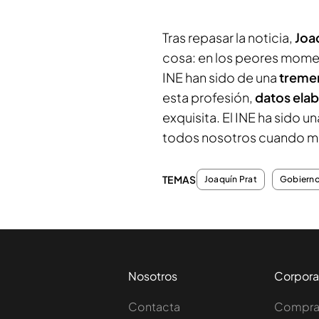
Tras repasar la noticia,
Joaq
cosa: en los peores momen
INE han sido de una
tremen
esta profesión,
datos ela
exquisita. El INE ha sido 
todos nosotros cuando mu
TEMAS
Joaquín Prat
Gobierno
Nosotros
Corpora
Contacta
Comprar