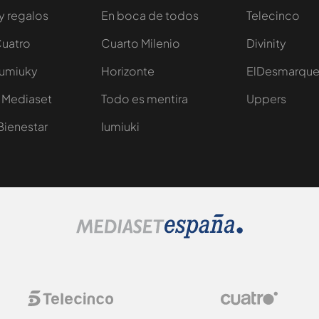
y regalos
En boca de todos
Telecinco
Cuatro
Cuarto Milenio
Divinity
Iumiuky
Horizonte
ElDesmarqu
 Mediaset
Todo es mentira
Uppers
Bienestar
Iumiuki