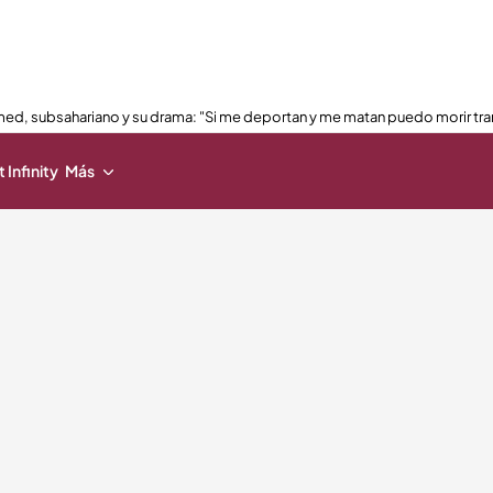
ed, subsahariano y su drama: "Si me deportan y me matan puedo morir tra
 Infinity
Más