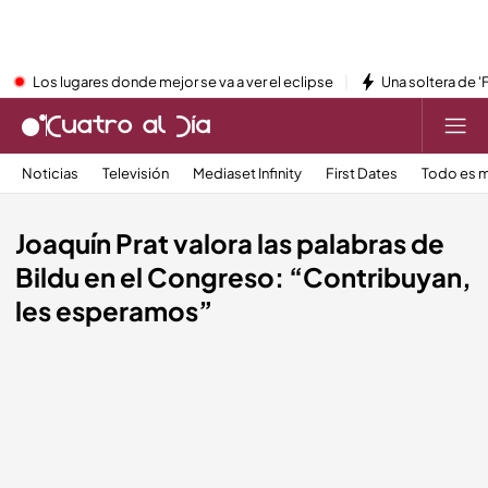
Los lugares donde mejor se va a ver el eclipse
Una soltera de '
Noticias
Televisión
Mediaset Infinity
First Dates
Todo es m
Joaquín Prat valora las palabras de
Bildu en el Congreso: “Contribuyan,
les esperamos”