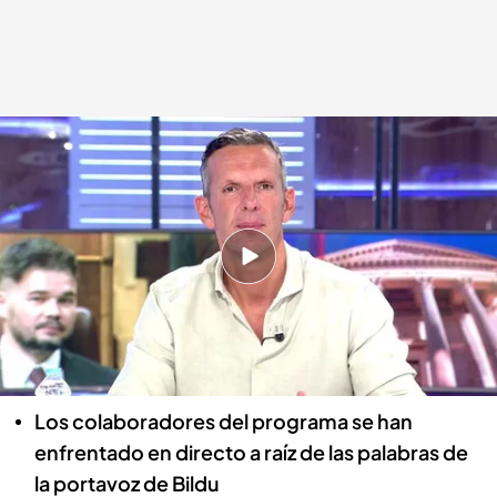
Joaquín Prat, presentador de 'Cuatro al día'
Cuatro al día
13 JUL 2022 - 18:50h.
El presentador de ‘CAD’, tras las palabras de
Mertxe Aizpurua: “Contribuir al
esclarecimiento, ¿Cómo? 400 crímenes de
ETA sin resolver…”
Los colaboradores del programa se han
enfrentado en directo a raíz de las palabras de
la portavoz de Bildu