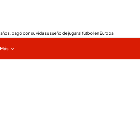
 años, pagó con su vida su sueño de jugar al fútbol en Europa
Más