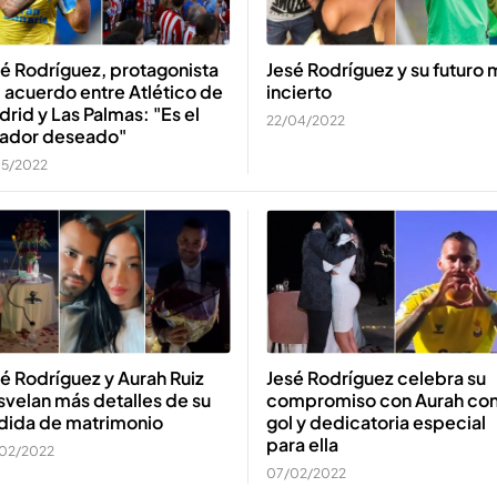
é Rodríguez, protagonista
Jesé Rodríguez y su futuro 
 acuerdo entre Atlético de
incierto
rid y Las Palmas: "Es el
22/04/2022
gador deseado"
05/2022
é Rodríguez y Aurah Ruiz
Jesé Rodríguez celebra su
velan más detalles de su
compromiso con Aurah co
dida de matrimonio
gol y dedicatoria especial
para ella
02/2022
07/02/2022