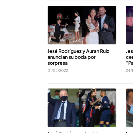
Jesé Rodríguez y Aurah Ruiz
Jes
anuncian su boda por
cen
sorpresa
“P
01/02/2022
24/