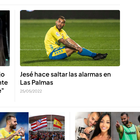
Jesé hace saltar las alarmas en
jo
Las Palmas
nte
e"
25/05/2022