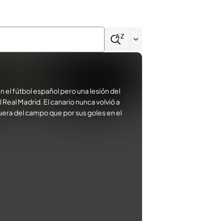
 el fútbol español pero una lesión del
Real Madrid. El canario nunca volvió a
fuera del campo que por sus goles en el