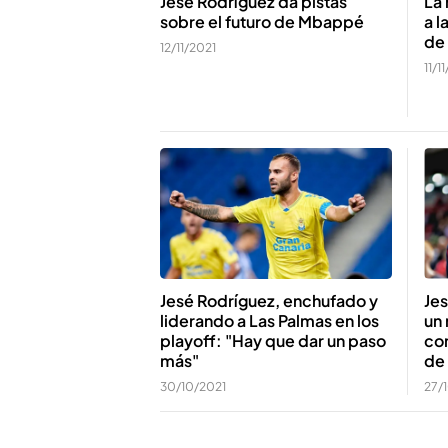
Jesé Rodríguez da pistas
La 
sobre el futuro de Mbappé
a l
de 
12/11/2021
11/1
Jesé Rodríguez, enchufado y
Je
liderando a Las Palmas en los
un 
playoff: "Hay que dar un paso
co
más"
de
30/10/2021
27/