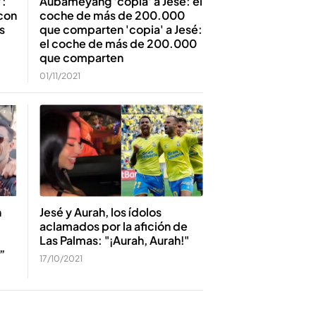
':
Aubameyang 'copia' a Jesé: el
con
coche de más de 200.000
s
que comparten 'copia' a Jesé:
el coche de más de 200.000
que comparten
01/11/2021
n
Jesé y Aurah, los ídolos
aclamados por la afición de
Las Palmas: "¡Aurah, Aurah!"
”
17/10/2021