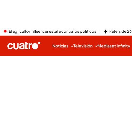
El agricultor influencer estalla contra los políticos
Faten, de 26
Noticias
Televisión
Mediaset Infinity