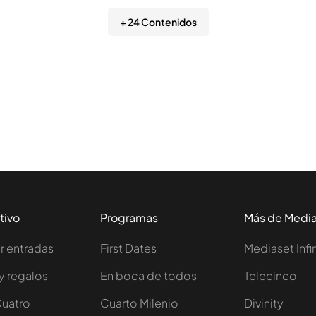
+ 24 Contenidos
tivo
Programas
Más de Medi
 entradas
First Dates
Mediaset Infi
y regalos
En boca de todos
Telecinco
Cuatro
Cuarto Milenio
Divinity