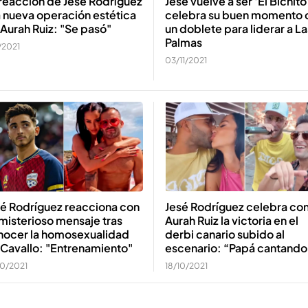
reacción de Jesé Rodríguez
Jesé vuelve a ser 'El Bichito
a nueva operación estética
celebra su buen momento 
Aurah Ruiz: "Se pasó"
un doblete para liderar a La
Palmas
1/2021
03/11/2021
sé Rodríguez reacciona con
Jesé Rodríguez celebra co
misterioso mensaje tras
Aurah Ruiz la victoria en el
nocer la homosexualidad
derbi canario subido al
 Cavallo: "Entrenamiento"
escenario: “Papá cantando
10/2021
18/10/2021