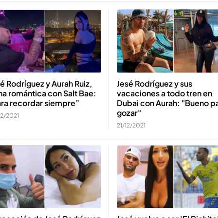
é Rodríguez y Aurah Ruiz,
Jesé Rodríguez y sus
a romántica con Salt Bae:
vacaciones a todo tren en
ara recordar siempre”
Dubai con Aurah: "Bueno p
gozar"
12/2021
21/12/2021