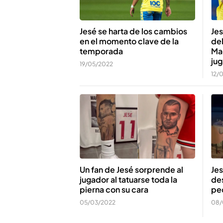
Jesé se harta de los cambios
Jes
en el momento clave de la
del
temporada
Mad
ju
19/05/2022
12/
Un fan de Jesé sorprende al
Jes
jugador al tatuarse toda la
des
pierna con su cara
pe
05/03/2022
08/