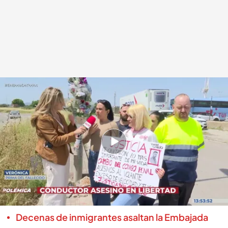
Familia de Sergio Palacios, víctima del accidente de tráfico
.
cuatro. com
En boca de todos
29 ABR 2026 - 14:23h.
La familia de Sergio Palacios, la víctima,
asegura que el conductor kamikaze se está
saltando las medidas cautelares: “Tenemos
pruebas”
Decenas de inmigrantes asaltan la Embajada