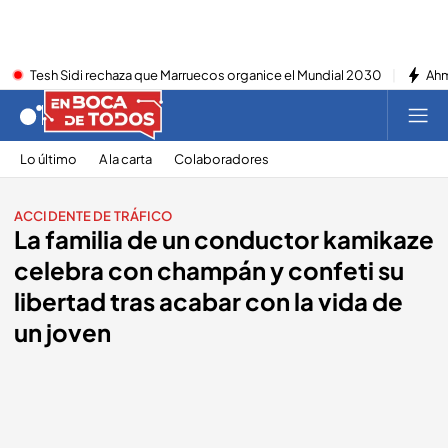
Tesh Sidi rechaza que Marruecos organice el Mundial 2030
Ahm
Lo último
A la carta
Colaboradores
ACCIDENTE DE TRÁFICO
La familia de un conductor kamikaze
celebra con champán y confeti su
libertad tras acabar con la vida de
un joven