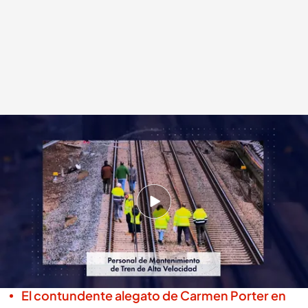
El trabajador de Adif vuelve a la carga con unas impactantes
declaraciones
.
cuatro.com
Pedro Jiménez
28 ENE 2026 - 22:24h.
"Es una barbaridad lo que está pasando": un
nuevo testimonio del trabajador de Adif, en
'Horizonte'
El contundente alegato de Carmen Porter en