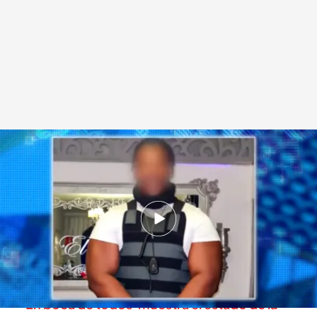
Oumar, okupa salvaje
.
cuatro.com
En boca de todos
24 OCT 2025 - 12:34h.
Juzgado por dos delitos leves de lesiones,
daños materiales y coacciones agravadas:
¿cómo es el agresor okupa de Lepe?
'En boca de todos' muestra el estado de la