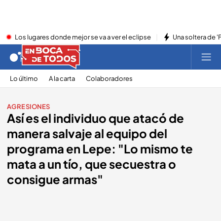
Los lugares donde mejor se va a ver el eclipse
Una soltera de '
Lo último
A la carta
Colaboradores
AGRESIONES
Así es el individuo que atacó de
manera salvaje al equipo del
programa en Lepe: "Lo mismo te
mata a un tío, que secuestra o
consigue armas"