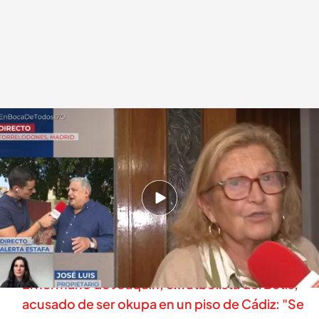
José Luis, propietario del piso okupado
.
cuatro.com
Miguel Barroso
17 OCT 2025 - 12:10h.
José Luis asegura que Mabel, su inquiokupa
exmujer de un jugador del Real Madrid, miente
y le debe ya más de 30.000 euros
El hermano de Joaquín, exfutbolista del Betis,
acusado de ser okupa en un piso de Cádiz: "Se