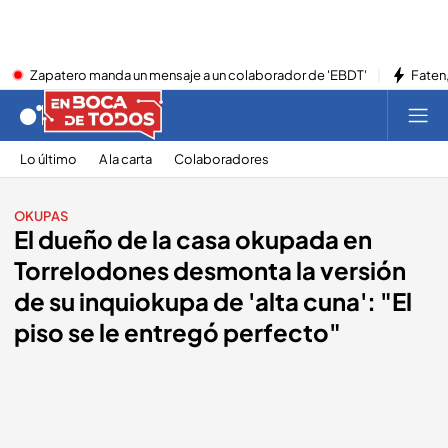
Zapatero manda un mensaje a un colaborador de 'EBDT'
Faten,
Lo último
A la carta
Colaboradores
OKUPAS
El dueño de la casa okupada en
Torrelodones desmonta la versión
de su inquiokupa de 'alta cuna': "El
piso se le entregó perfecto"