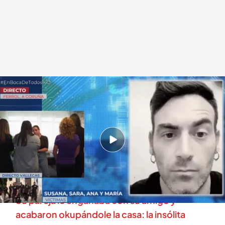
Mujeres maltratadas por Aitor
.
cuatro.com
Miguel Barroso
14 OCT 2025 - 14:35h.
Estas mujeres piden colaboración ciudadana
para localizar a su maltratador: condenado y
fugado de la justicia
Su pareja le engañaba con su amigo y
acabaron okupándole la casa: la insólita