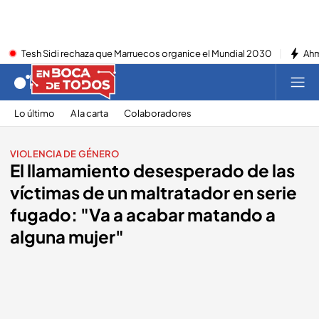
Tesh Sidi rechaza que Marruecos organice el Mundial 2030
Ahm
Lo último
A la carta
Colaboradores
VIOLENCIA DE GÉNERO
El llamamiento desesperado de las
víctimas de un maltratador en serie
fugado: "Va a acabar matando a
alguna mujer"