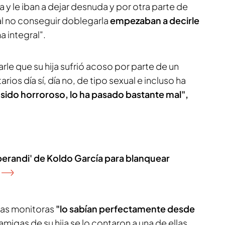
 tira y le iban a dejar desnuda y por otra parte de
l no conseguir doblegarla
empezaban a decirle
 integral".
le que su hija sufrió acoso por parte de un
os día sí, día no, de tipo sexual e incluso ha
 sido horroroso, lo ha pasado bastante mal",
perandi' de Koldo García para blanquear
 las monitoras
"lo sabían perfectamente desde
migas de su hija se lo contaron a una de ellas.