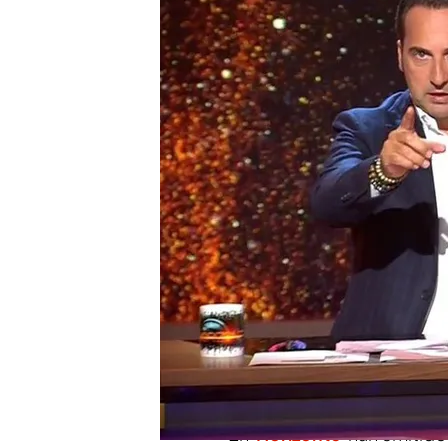
'Horizonte' emite el te
como el de una antigua
Carmen Porter ironiza s
tras la polémica con las
manifestaciones?”
Compartir
La polémica en Álava saltó 
campamento
, concretam
iban sin ropa y se ducha
y cuya edad rondaba entr
En '
Horizonte
' han emitido