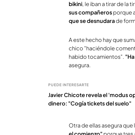
bikini
, le iban a tirar de la
sus compañeros
porque a
que se desnudara
de forma
A este hecho hay que sumar
chico "haciéndole comentari
habido tocamientos".
"Ha
asegura.
PUEDE INTERESARTE
Javier Chicote revela el 'modus o
dinero: "Cogía tickets del suelo"
Otra de ellas asegura que
el comienzo"
porque tres a