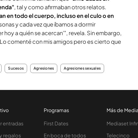
ienda"
, tal y como afirmaban otros relatos.
 en todo el cuerpo, incluso en el culo o en
rsonas y cada vez que íbamos a dormir
 hoy a quién se acercan'", revela. Sin embargo,
"Lo comenté con mis amigos pero es cierto que
Sucesos
Agresiones
Agresiones sexuales
tivo
Programas
Más de Medi
 entradas
First Dates
Mediaset Infi
y regalos
En boca de todos
Telecinco