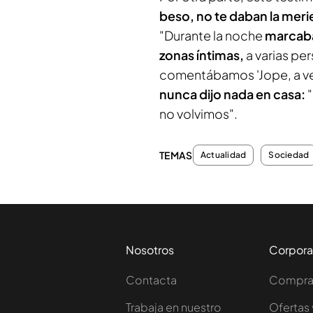
beso, no te daban la mer
"Durante la noche
marcaban
zonas íntimas,
a varias pe
comentábamos 'Jope, a ver
nunca dijo nada en casa:
no volvimos".
TEMAS
Actualidad
Sociedad
Nosotros
Corpora
Contacta
Comprar
Trabaja en nuestro
Ofertas 