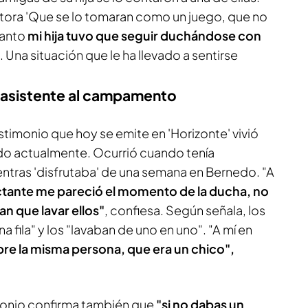
tora 'Que se lo tomaran como un juego, que no
tanto
mi hija tuvo que seguir duchándose con
. Una situación que le ha llevado a sentirse
a asistente al campamento
stimonio que hoy se emite en 'Horizonte' vivió
o actualmente. Ocurrió cuando tenía
entras 'disfrutaba' de una semana en Bernedo. "A
ante me pareció el momento de la ducha,
no
n que lavar ellos"
, confiesa. Según señala, los
a fila" y los "lavaban de uno en uno". "A mí en
re la misma persona, que era un chico",
imonio confirma también que
"si no dabas un