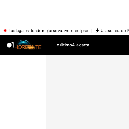
Los lugares donde mejor se va a ver el eclipse
Una soltera de '
Lo último
A la carta