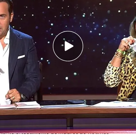
stimonio tanto de madres de víctimas actuales
 asistente que confirma sus denuncias
obre la reacción de los colectivos feministas
 pulseras telemáticas: “¿No habéis visto las
cuando salió a la luz la noticia de que en un
ente en la localidad de
Bernedo
, los
monitores
ban desnudos
con los niños que asistían al mismo
e los
13 y los 15 años.
 tanto el
testimonio de madres de víctimas