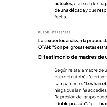
actuales
, como el de una
de una década
y que
resp
fecha.
PUEDE INTERESARTE
Los expertos analizan la propuest
OTAN: "Son peligrosas estas estr
El testimonio de madres de 
Según relata la madre de un
baja del autobús "ciertam
campamento:
"Les han o
niega que la niña accedies
"la presión del grupo puede
"doble presión":
"por
las 