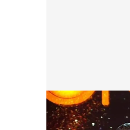
Iker Jiménez da paso a los distintos testimonios
.
'H
Horizonte
Madrid, 10 OCT 2025 - 03:38h.