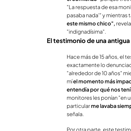
"La respuesta de esa moni
pasaba nada'" y mientras 
este mismo chico",
revela
"indignadísima".
El testimonio de una antigu
Hace más de 15 años, el te
exactamente lo denunciad
"alrededor de 10 años" mi
mí
el momento más impact
entendía por qué nos tenía
monitores les ponían "en un
particular
me lavaba siemp
señala.
Por otra parte, este test