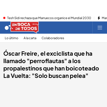
Tesh Sidi rechaza que Marruecos organice el Mundial 2030
Mar
Lo último
A la carta
Colaboradores
Óscar Freire, el exciclista que ha
llamado "perroflautas" a los
propalestinos que han boicoteado
La Vuelta: "Solo buscan pelea"