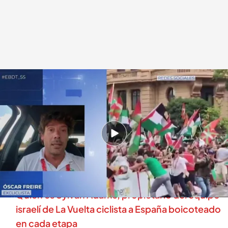
Óscar Freire, ciclista
.
cuatro.com
Miguel Barroso
05 SEP 2025 - 14:27h.
Las protestas propalestina bloquean la Vuelta y
dejan la etapa con final en Bilbao sin ningún
ganador
Quién es Sylvan Adams, propietario del equipo
israelí de La Vuelta ciclista a España boicoteado
en cada etapa