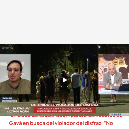
Uno de los vecinos de Gavá en 'En boca de todos'
.
cuatro.com
Alberto Samperio
05 SEP 2025 - 14:02h.
El presunto agresor ha sido apresado gracias a
la colaboración ciudadana que organizaba
patrullas vecinales para buscarlo
'En boca de todos' acompaña a los vecinos de
Gavá en busca del violador del disfraz: "No