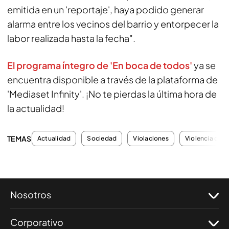
emitida en un 'reportaje', haya podido generar
alarma entre los vecinos del barrio y entorpecer la
labor realizada hasta la fecha".
El programa íntegro de 'En boca de todos'
ya se
encuentra disponible a través de la plataforma de
'Mediaset Infinity'. ¡No te pierdas la última hora de
la actualidad!
TEMAS
Actualidad
Sociedad
Violaciones
Violencia de 
Nosotros
Corporativo