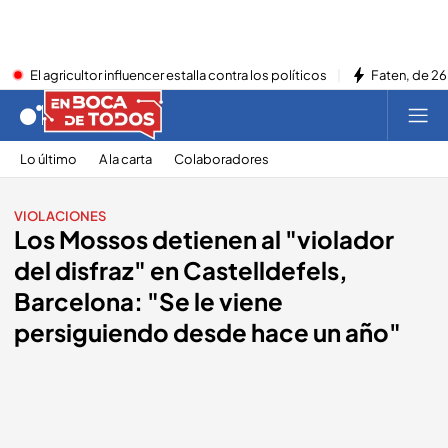
El agricultor influencer estalla contra los políticos
Faten, de 26
Lo último
A la carta
Colaboradores
VIOLACIONES
Los Mossos detienen al "violador
del disfraz" en Castelldefels,
Barcelona: "Se le viene
persiguiendo desde hace un año"