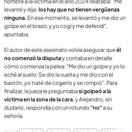
hombre a la víctima en el año 2024 relataba: "Me
levanté y dije:
los hay que no tienen vergüenza
ninguna.
En ese momento, se levantó y me dio un
golpe en el brazo, y yo cogí y me defendí",
apuntaba.
El autor de este asesinato volvía asegurar que
él
no comenzó la disputa
y contaba en detalle
cómo comienza la pelea: "Me dio un golpe y yo lo
eché al suelo. Se dio la vuelta y me dio con el
bastón, yo traté de cogerlo y se rompió". Para
finalizar, la jueza le preguntaba
si golpeó a la
víctima en la zona de la cara
, y Alejandro, sin
dudarlo, respondía con un rotundo
"no"
a su
señoría.