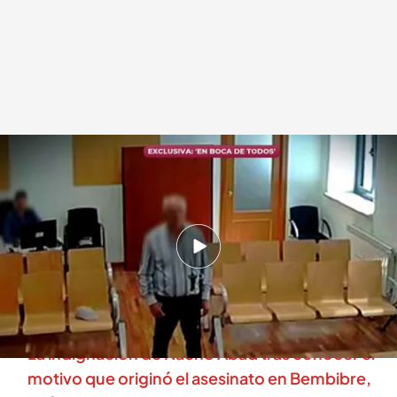
Las declaraciones ante el juez del asesino de Bembibre
.
cuatro.com
En boca de todos
03 JUN 2025 - 14:16h.
Asesinato violento entre ancianos: un hombre
de 63 años mata a otro de 70 ante la atónita
mirada de los vecinos de Bembibre, León
La indignación de Nacho Abad tras conocer el
motivo que originó el asesinato en Bembibre,