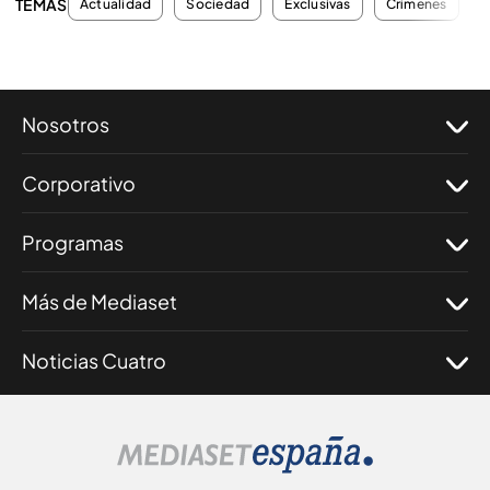
TEMAS
Actualidad
Sociedad
Exclusivas
Crímenes
I
Nosotros
Corporativo
Programas
Más de Mediaset
Noticias Cuatro