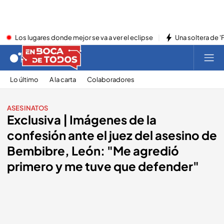
Los lugares donde mejor se va a ver el eclipse
Una soltera de '
Lo último
A la carta
Colaboradores
ASESINATOS
Exclusiva | Imágenes de la
confesión ante el juez del asesino de
Bembibre, León: "Me agredió
primero y me tuve que defender"