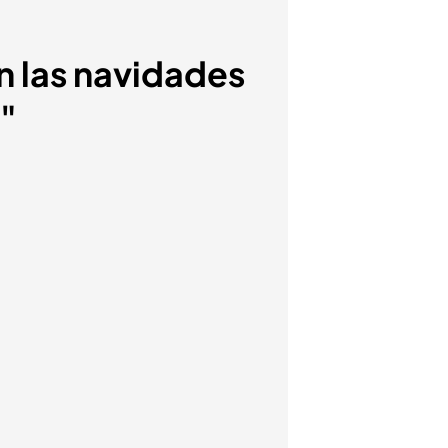
n las navidades
."