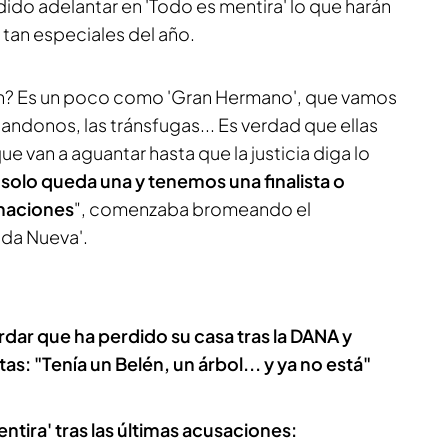
ido adelantar en 'Todo es mentira' lo que harán
 tan especiales del año.
¿eh? Es un poco como 'Gran Hermano', que vamos
bandonos, las tránsfugas... Es verdad que ellas
e van a aguantar hasta que la justicia diga lo
, solo queda una y tenemos una finalista o
naciones
", comenzaba bromeando el
ida Nueva'.
ordar que ha perdido su casa tras la DANA y
as: "Tenía un Belén, un árbol... y ya no está"
ntira' tras las últimas acusaciones: