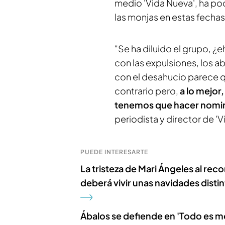
medio 'Vida Nueva', ha pod
las monjas en estas fechas
"Se ha diluido el grupo, 
con las expulsiones, los a
con el desahucio parece qu
contrario pero,
a lo mejor
tenemos que hacer nomi
periodista y director de 'V
PUEDE INTERESARTE
La tristeza de Mari Ángeles al rec
deberá vivir unas navidades distint
Ábalos se defiende en 'Todo es me