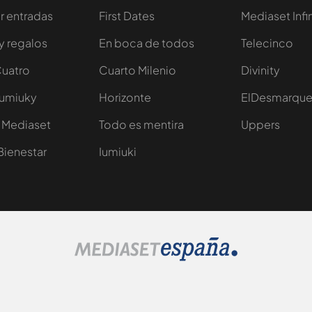
 entradas
First Dates
Mediaset Infi
y regalos
En boca de todos
Telecinco
Cuatro
Cuarto Milenio
Divinity
Iumiuky
Horizonte
ElDesmarqu
 Mediaset
Todo es mentira
Uppers
Bienestar
Iumiuki