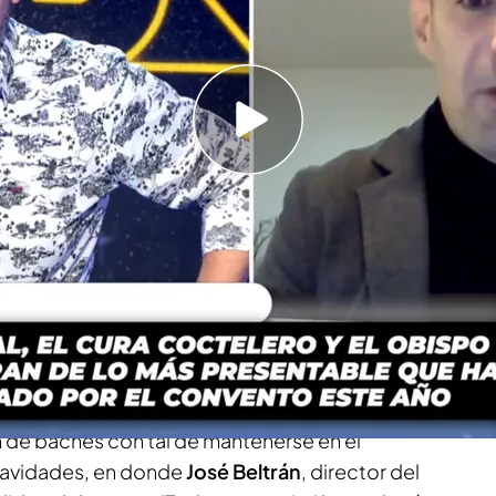
 Hermano', que vamos con las expulsiones,
sfugas...", bromea José Beltrán sobre la
 de Belorado
alat, sobre las navidades en Paiporta: "A mí me
er complicadas"
 de Belorado
y su posterior sección 'Sor Wars' ha
 seguidos por el programa durante todo el año.
asta un obispo fake, las exclarisas han
 de baches con tal de mantenerse en el
 navidades, en donde
José Beltrán
, director del