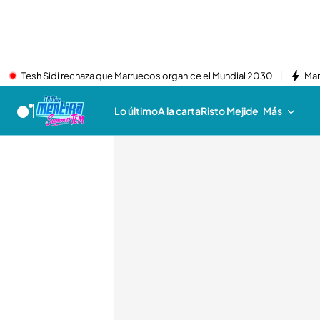
Tesh Sidi rechaza que Marruecos organice el Mundial 2030
Mar
Lo último
A la carta
Risto Mejide
Más