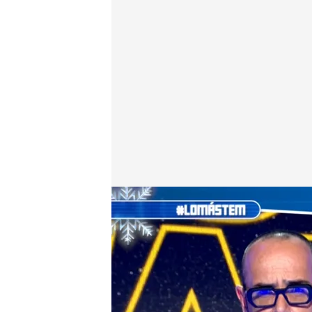
José Beltrán, en 'Todo es mentira'
Todo es mentira
23 DIC 2024 - 19:08h.
José Beltrán conecta en
las monjas de Belorado