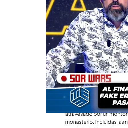
"Es un poco como 'Gran
los abandonos, las trán
situación de las monjas
La alcaldesa Maribel Alb
faltan amigos y van a s
Compartir
El conflicto de
las monjas
sido uno de los temas más
Desde un cura coctelero, h
atravesado por un montón
monasterio. Incluidas las