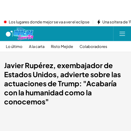
Los lugares donde mejor se va a ver el eclipse
Una soltera de '
Lo último
A la carta
Risto Mejide
Colaboradores
Javier Rupérez, exembajador de
Estados Unidos, advierte sobre las
actuaciones de Trump: "Acabaría
con la humanidad como la
conocemos"