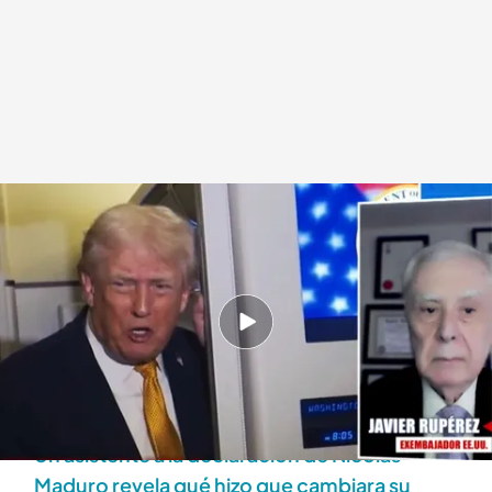
Javier Rupérez analiza las actuaciones de Donald Trump
.
'Todo es mentira'
Alba de la Orden
Madrid, 07 ENE 2026 - 19:40h.
Un exembajador de España en Estados Unidos
da su opinión sobre la amenaza de Trump de
invadir Groenlandia
Un asistente a la declaración de Nicolás
Maduro revela qué hizo que cambiara su