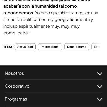
acabaría con la humanidad tal como
reconocemos
. Yo creo que ahí estamos, en una
situación políticamente y geográficamente y
incluso espiritualmente muy, muy, muy,
complicada".
TEMAS
Actualidad
Internacional
Donald Trump
Estados 
Nosotros
Corporativo
Programas