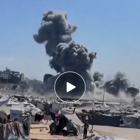
luso los campamentos de refugiados supuestamente declarados como seguros
.
N
 Press
s cifran en más de 67.100 los palestinos
israelí desde octubre de 2023
 49 activistas españoles de la Flotilla
 Colau y Jordi Coronas, entre ellos
e
Gaza
, controlado por el Movimiento de
ás), ha denunciado que se han producido al
aelíes
que han dejado
más de 70 fallecidos
,