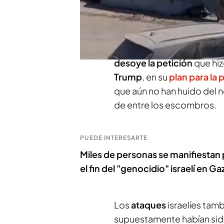
muchos de ellos niños, en 
de Chiclana y Aurelio Megi
De este modo, queda evid
desoye la petición
que hiz
Trump
, en su
plan para la 
que aún no han huido del 
de entre los escombros.
PUEDE INTERESARTE
Miles de personas se manifiestan 
el fin del "genocidio" israelí en Ga
Los
ataques
israelíes tam
supuestamente habían sid