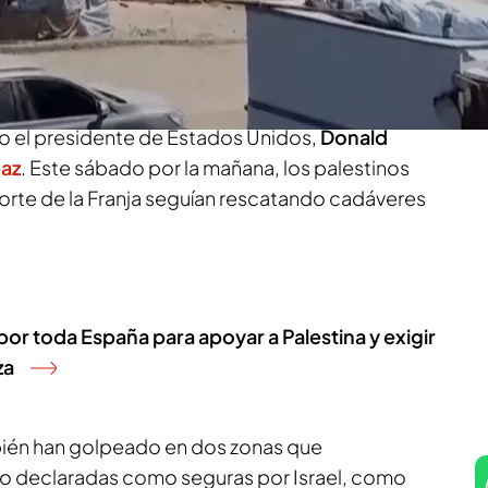
el enclave palestino. Informan en el vídeo Laura
a.
ente que el Ejército de Benjamin
Netanyahu
o el presidente de Estados Unidos,
Donald
paz
. Este sábado por la mañana, los palestinos
norte de la Franja seguían rescatando cadáveres
por toda España para apoyar a Palestina y exigir
za
bién han golpeado en dos zonas que
o declaradas como seguras por Israel, como