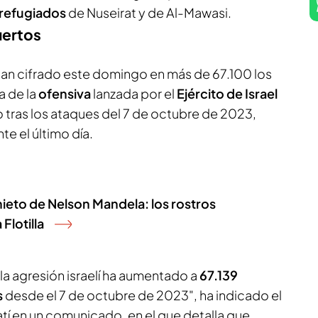
refugiados
de Nuseirat y de Al-Mawasi.
uertos
han cifrado este domingo en más de 67.100 los
a de la
ofensiva
lanzada por el
Ejército de Israel
o tras los ataques del 7 de octubre de 2023,
te el último día.
nieto de Nelson Mandela: los rostros
Flotilla
 la agresión israelí ha aumentado a
67.139
s
desde el 7 de octubre de 2023", ha indicado el
tí en un comunicado, en el que detalla que