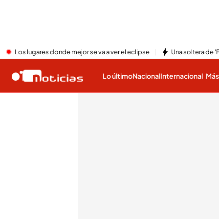
Los lugares donde mejor se va a ver el eclipse
Una soltera de '
Lo último
Nacional
Internacional
Má