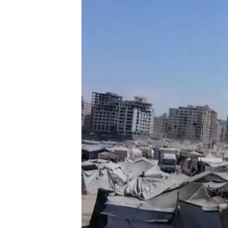
El Ejército de Israel continúa bombardeando inc
Redacción digital Noticias Cuatro
Europa
05 OCT 2025 - 15:23h.
Las autoridades gazatíe
muertos en la ofensiva 
Llegan a España 21 de los
detenidos en Israel: Ada
Compartir
El Gobierno de la
Franja d
Resistencia Islámica (Ham
menos 93
bombardeos isr