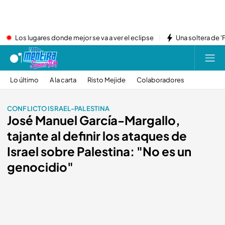
Los lugares donde mejor se va a ver el eclipse
Una soltera de '
Lo último
A la carta
Risto Mejide
Colaboradores
CONFLICTO ISRAEL-PALESTINA
José Manuel García-Margallo,
tajante al definir los ataques de
Israel sobre Palestina: "No es un
genocidio"