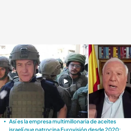
El ex eurodiputado del Partido Popular explica por qué la actuación de
Israel sobre Palestina no es un genocidio
.
cuatro.com
Alba de la Orden
Madrid, 20 MAY 2025 - 17:07h.
José María Margallo se respalda en el Convenio
de Ginebra para desvincular el concepto de
genocidio del conflicto entre Israel y Palestina
Así es la empresa multimillonaria de aceites
israelí que patrocina Eurovisión desde 2020: