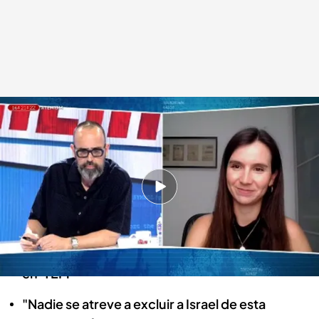
Así es la empresa multimillonaria de aceites israelí que patrocina
Eurovisión
.
cuatro.com
Pedro Jiménez
19 MAY 2025 - 17:05h.
Una empresa de aceites israelí patrocina
Eurovisión desde 2020, ¿cuánto poder tiene
sobre el festival? Preguntamos a una experta
en 'TEM'
"Nadie se atreve a excluir a Israel de esta