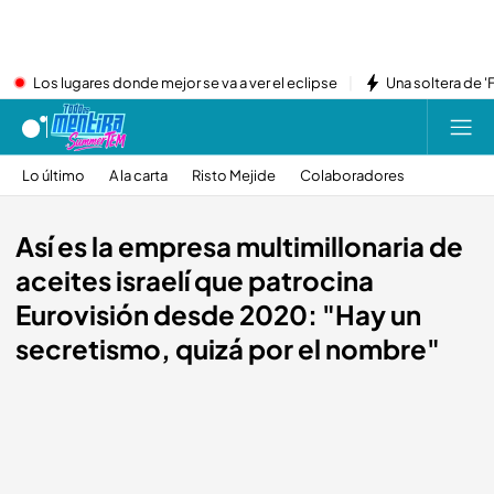
Los lugares donde mejor se va a ver el eclipse
Una soltera de '
Lo último
A la carta
Risto Mejide
Colaboradores
Así es la empresa multimillonaria de
aceites israelí que patrocina
Eurovisión desde 2020: "Hay un
secretismo, quizá por el nombre"