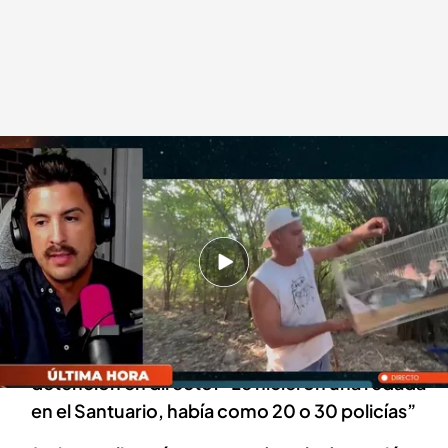
Javier Oliveira, amigo de Frank Cuesta, en 'Horizonte'
Horizonte
27 FEB 2025 - 23:34h.
Actualizado 28 FEB 2025 - 00:05h.
Javier Oliveira, amigo de Frank, da todos los
detalles de la detención en ‘Horizonte’
El amigo de Frank Cuesta que vivió la
detención en directo: “Le hicieron una redada
en el Santuario, había como 20 o 30 policías”