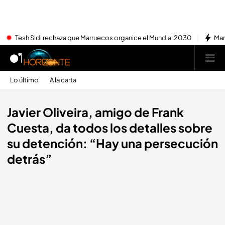
Tesh Sidi rechaza que Marruecos organice el Mundial 2030
Mar
Lo último
A la carta
Javier Oliveira, amigo de Frank
Cuesta, da todos los detalles sobre
su detención: “Hay una persecución
detrás”