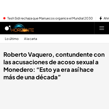
Tesh Sidi rechaza que Marruecos organice el Mundial 2030
Ahm
Lo último
A la carta
Roberto Vaquero, contundente con
las acusaciones de acoso sexual a
Monedero: “Esto ya era así hace
más de una década”