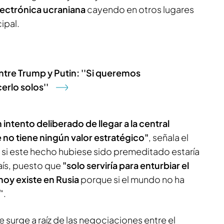
lectrónica ucraniana
cayendo en otros lugares
ipal.
entre Trump y Putin: ''Si queremos
rlo solos''
intento deliberado de llegar a la central
no tiene ningún valor estratégico"
, señala el
, si este hecho hubiese sido premeditado estaría
aís, puesto que
"solo serviría para enturbiar el
oy existe en Rusia
porque si el mundo no ha
".
surge a raíz de las negociaciones entre el