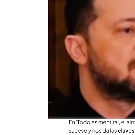
El experto explica por 
García-Margallo, tras l
defendernos, tendremos
Compartir
En la noche del 13 de febr
de alto poder explosivo
e
explotó en 1986, . El
presi
pero el portavoz del Kreml
En 'Todo es mentira', el al
suceso y nos da las
claves