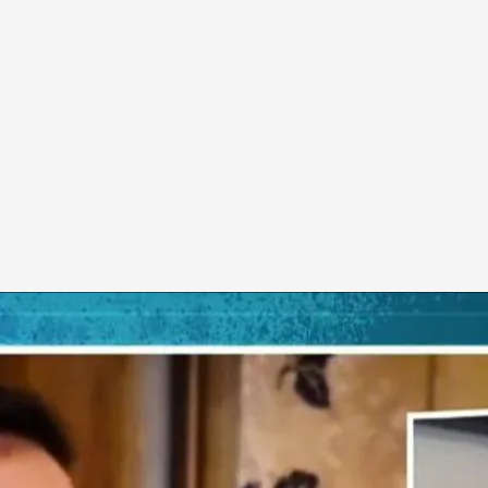
ral nuclear de Chernobyl
lmirante retirado, da las claves para saber si
te hecho