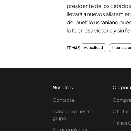
presidente de los Estados
llevará a nuevos alistami
del pueblo ucraniano pue
la fe en esa victoria y sin 
TEMAS
Actualidad
Internacio
Nosotros
Corpora
Contacta
Comprar
Trabaja en nuestro
Ofertas 
grupo
Planes 
Autorregulación