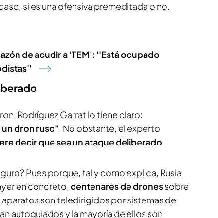
 caso, si es una ofensiva premeditada o no.
Mazón de acudir a 'TEM': ''Está ocupado
distas''
liberado
dron, Rodríguez Garrat lo tiene claro:
 un dron ruso"
. No obstante, el experto
ere decir que sea un ataque deliberado
.
uro? Pues porque, tal y como explica, Rusia
 ayer en concreto,
centenares de drones
sobre
s aparatos son teledirigidos por sistemas de
van autoguiados y la mayoría de ellos son