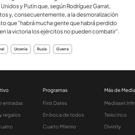
 Unidos y Putin que, según Rodríguez Garrat,
entos y, consecuentemente, a la desmoralización
sto que "habrá mucha gente que habrá perdido
fe en la victoria los ejércitos no pueden combatir".
nal
Ucrania
Rusia
Guerra
tivo
Programas
Más de Medi
 entradas
First Dates
Mediaset Infi
y regalos
En boca de todos
Telecinco
Cuatro
Cuarto Milenio
Divinity