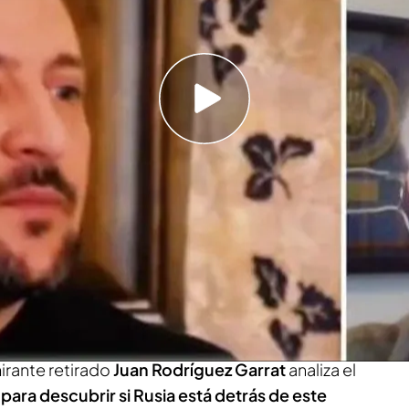
qué cree que no es un ataque deliberado ruso
a llamada entre Trump y Putin: ''Si queremos
 que hacerlo solos''
ero
impactó
un
avión no tripulado con una ojiva
n la
central nuclear de Chernoby
l, la misma que
dente de Ucrania
afirmó que era un
ataque ruso
,
in, Dmitry Peskov, negó tal acusación.
mirante retirado
Juan Rodríguez Garrat
analiza el
 para descubrir si Rusia está detrás de este