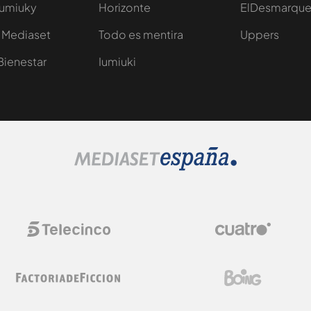
Iumiuky
Horizonte
ElDesmarqu
 Mediaset
Todo es mentira
Uppers
Bienestar
Iumiuki