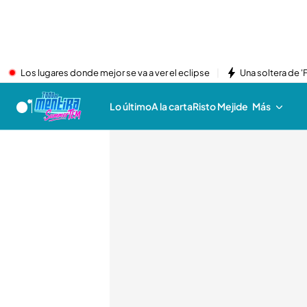
Los lugares donde mejor se va a ver el eclipse
Una soltera de '
Lo último
A la carta
Risto Mejide
Más