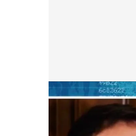
Un experto analiza el impacto de un dron en la cent
Todo es mentira
14 FEB 2025 - 17:36h.
Juan Rodríguez Garrat, a
Rusia está detrás de es