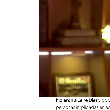
Disfruta al completo de
Compartir
Carmen Porter ha explicad
Mundo', la imputación de
Ángela Martialay, jefa de 
probabilidad de esa imput
cuestión pasa porque la op
requerimiento a Ferraz, qu
del Partido Socialista, ten
hicieron a Leire Díez
y pode
personas implicadas en es