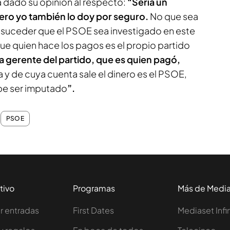
 dado su opinión al respecto:
“Sería un
ero yo también lo doy por seguro.
No que sea
a suceder que el PSOE sea investigado en este
ue quien hace los pagos es el propio partido
a gerente del partido, que es quien pagó,
 y de cuya cuenta sale el dinero es el PSOE,
be ser imputado
”.
PSOE
tivo
Programas
Más de Medi
 entradas
First Dates
Mediaset Infi