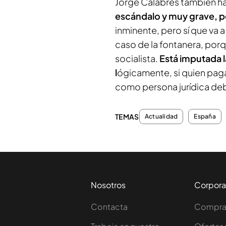
Jorge Calabrés también ha
escándalo y muy grave, p
inminente, pero sí que va 
caso de la fontanera, porq
socialista.
Está imputada l
l
ógicamente, si quien paga
como persona jurídica de
TEMAS
Actualidad
España
Nosotros
Corpora
Contacta
Comprar