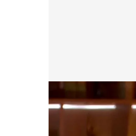
Ángela Martialay, sobre la imputación del PSOE en el
Horizonte
11 JUN 2026 - 23:00h.
Ángela Martialay, señal
siendo imputado como pe