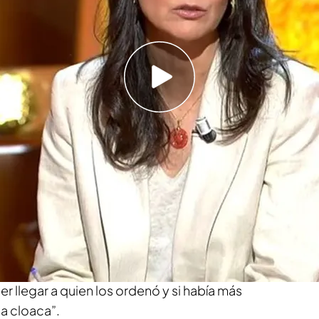
 todos los programas de 'Horizonte'
o en ‘Horizonte’ que,
según el director de 'El
l
PSOE
en el ‘caso Leire Díez’ sería inminente.
Tribunales de 'El Mundo',
ha señalado la alta
ación: “
Es prácticamente segura.
Creo que la
eración que se montó en el ‘caso Leire’, con el
e f
ue una entrada y registro de facto en la sede
ía el objetivo de acreditar los pagos que se
r llegar a quien los ordenó y si había más
a cloaca”.