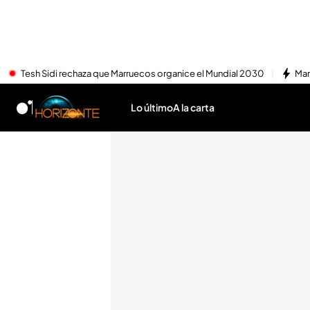
Tesh Sidi rechaza que Marruecos organice el Mundial 2030
Mar
Lo último
A la carta