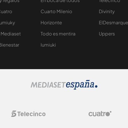
y regalos
En boca de todos
Telecinco
Cuatro
Cuarto Milenio
Divinity
Iumiuky
Horizonte
ElDesmarqu
 Mediaset
Todo es mentira
Uppers
Bienestar
Iumiuki