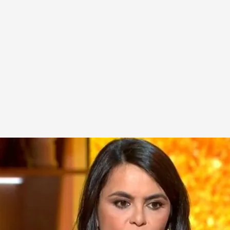
 ‘caso Leire Díez’
.
cuatro.com
a la alta probabilidad de que el PSOE acabe
rsona jurídica en el ‘caso Leire Díez’