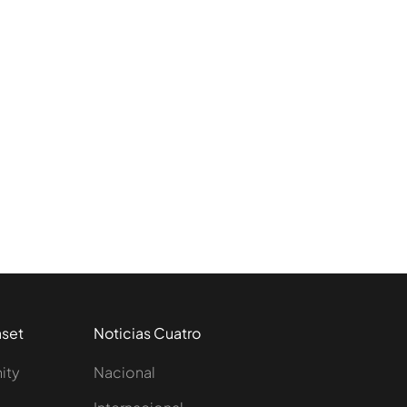
aset
Noticias Cuatro
nity
Nacional