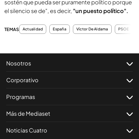
sostén que pueda ser puramente político porque
el silencio se de", es decir,
"un puesto político".
TEMAS
Actualidad
España
Víctor De Aldama
PSOE
Nosotros
Corporativo
Programas
Más de Mediaset
Noticias Cuatro