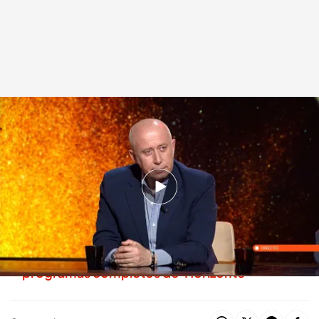
Ramón Bermejo profundiza en las llamadas que le hizo el PSOE
.
'Horizonte'
Horizonte
Madrid, 15 MAY 2026 - 01:05h.
Estos son todos los detalles de las llamadas
que recibió Ramón Bermejo del PSOE
En Mediaset Infinity encontrarás todos los
programas completos de 'Horizonte'