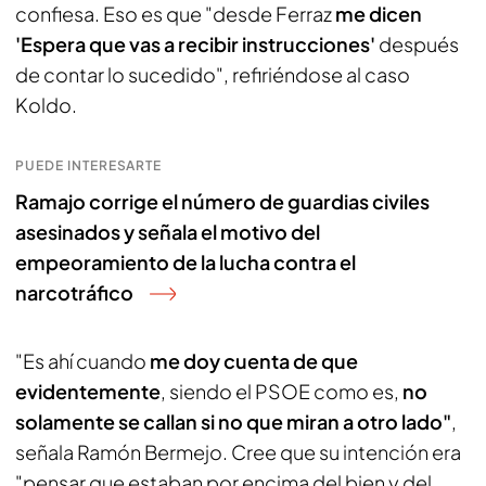
confiesa. Eso es que "desde Ferraz
me dicen
'Espera que vas a recibir instrucciones'
después
de contar lo sucedido", refiriéndose al caso
Koldo.
PUEDE INTERESARTE
Ramajo corrige el número de guardias civiles
asesinados y señala el motivo del
empeoramiento de la lucha contra el
narcotráfico
"Es ahí cuando
me doy cuenta de que
evidentemente
, siendo el PSOE como es,
no
solamente se callan si no que miran a otro lado"
,
señala Ramón Bermejo. Cree que su intención era
"pensar que estaban por encima del bien y del