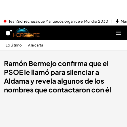
Tesh Sidi rechaza que Marruecos organice el Mundial 2030
Mar
Lo último
A la carta
Ramón Bermejo confirma que el
PSOE le llamó para silenciar a
Aldama y revela algunos de los
nombres que contactaron con él