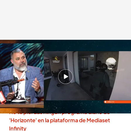
José Félix Ramajo profundiza en la lucha contra el narcotráfico
.
'Horizonte'
Horizonte
Madrid, 14 MAY 2026 - 22:48h.
José Félix Ramajo va al origen del problema y
señala el desencadenante de la situación
actual con el narcotráfico
No te pierdas ningún programa diario de
'Horizonte' en la plataforma de Mediaset
Infinity