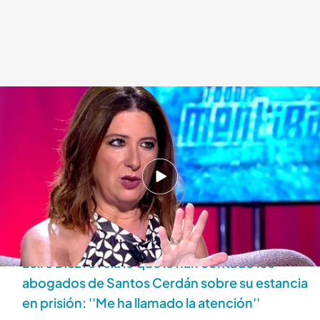
Leire Díez rompe su silencio en 'Todo es mentira'
Déborah De la Calle
23 JUL 2025 - 18:46h.
Leire Díez se sienta en el plató de 'Todo es
mentira' y explica por qué llevó ese pendrive al
PSOE
Leire Díez revela lo que le han contado los
abogados de Santos Cerdán sobre su estancia
en prisión: ''Me ha llamado la atención''