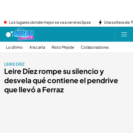
Los lugares donde mejor se va a ver el eclipse
Una soltera de '
Lo último
A la carta
Risto Mejide
Colaboradores
LEIRE DÍEZ
Leire Díez rompe su silencio y
desvela qué contiene el pendrive
que llevó a Ferraz