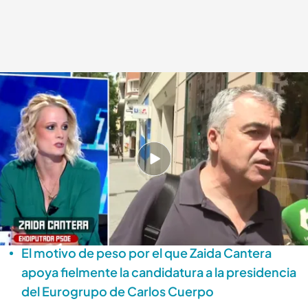
Zaida Cantera no cree que Santos Cerdán salga de Soto del Real
.
'Todo es
mentira'
Alba de la Orden
Madrid, 21 JUL 2025 - 16:53h.
La exdiputada del PSOE da su predicción
sobre si el Tribunal Supremo aceptará o no la
petición de Santos Cerdán
El motivo de peso por el que Zaida Cantera
apoya fielmente la candidatura a la presidencia
del Eurogrupo de Carlos Cuerpo