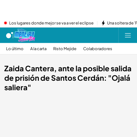
Los lugares donde mejor se va a ver el eclipse
Una soltera de '
Lo último
A la carta
Risto Mejide
Colaboradores
Zaida Cantera, ante la posible salida
de prisión de Santos Cerdán: "Ojalá
saliera"