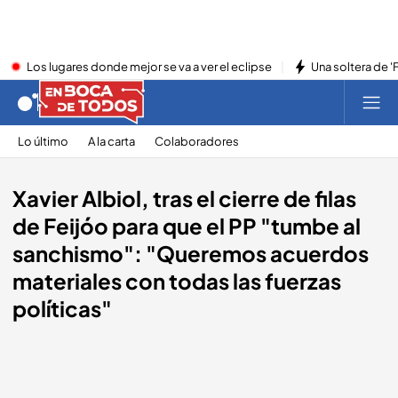
Los lugares donde mejor se va a ver el eclipse
Una soltera de '
Lo último
A la carta
Colaboradores
Xavier Albiol, tras el cierre de filas
de Feijóo para que el PP "tumbe al
sanchismo": "Queremos acuerdos
materiales con todas las fuerzas
políticas"