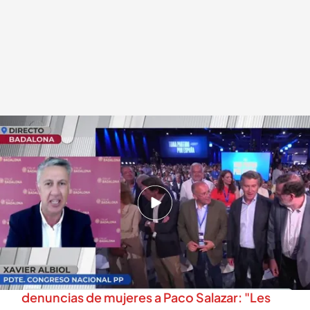
Xavier Albiol detalla los siguientes objetivos del Partido Popular
.
cuatro.com
Lara Guerra
07 JUL 2025 - 14:52h.
Xavier Albiol se pronuncia sobre el cierre de
filas del Partido Popular para "reiniciar España"
Ketty Garat revela más detalles sobre las
denuncias de mujeres a Paco Salazar: "Les